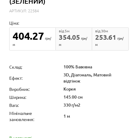
(ЗЕЛЕНИЙ)
АРТИКУЛ: 22584
Ціна:
від 5м
від 30м
404.27
354.05
253.61
грн/
грн/
грн/
м
м
м
100% Бавовна
Cклад:
3D, Діагональ, Матовий
Ефект:
відтінок
Корея
Виробник:
145.00 см
Ширина:
330 г/м2
Вага:
Мінімальне
1 м
замовлення:
В наявності