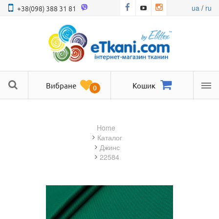
ua
/
ru
+38(098) 388 31 81
Вибране
Кошик
0
Ме
Home
Каталог
джинс
22584