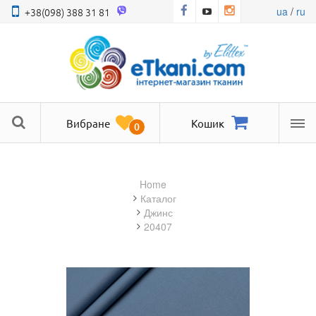
ua
/
ru
+38(098) 388 31 81
Вибране
Кошик
0
Ме
Home
Каталог
джинс
20407