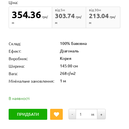
Ціна:
від 5м
від 30м
354.36
303.74
213.04
грн/
грн/
грн/
м
м
м
100% Бавовна
Cклад:
Діагональ
Ефект:
Корея
Виробник:
145.00 см
Ширина:
268 г/м2
Вага:
1 м
Мінімальне замовлення:
В наявності
ПРИДБАТИ
-
м
+