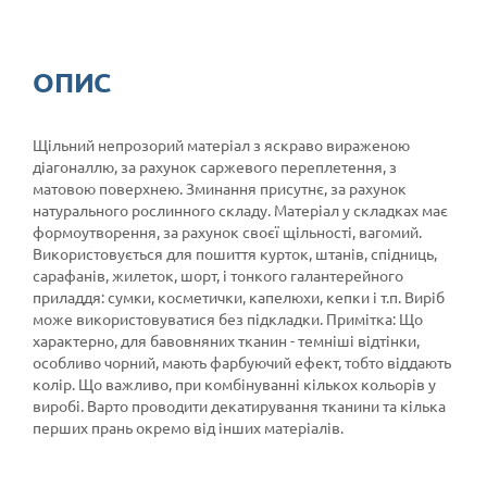
ОПИС
Щільний непрозорий матеріал з яскраво вираженою
діагоналлю, за рахунок саржевого переплетення, з
матовою поверхнею. Зминання присутнє, за рахунок
натурального рослинного складу. Матеріал у складках має
формоутворення, за рахунок своєї щільності, вагомий.
Використовується для пошиття курток, штанів, спідниць,
сарафанів, жилеток, шорт, і тонкого галантерейного
приладдя: сумки, косметички, капелюхи, кепки і т.п. Виріб
може використовуватися без підкладки. Примітка: Що
характерно, для бавовняних тканин - темніші відтінки,
особливо чорний, мають фарбуючий ефект, тобто віддають
колір. Що важливо, при комбінуванні кількох кольорів у
виробі. Варто проводити декатирування тканини та кілька
перших прань окремо від інших матеріалів.