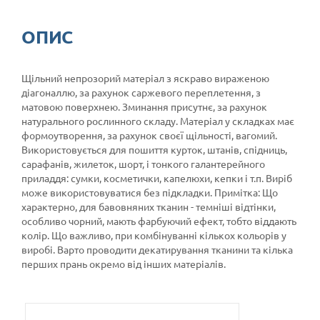
ОПИС
Щільний непрозорий матеріал з яскраво вираженою
діагоналлю, за рахунок саржевого переплетення, з
матовою поверхнею. Зминання присутнє, за рахунок
натурального рослинного складу. Матеріал у складках має
формоутворення, за рахунок своєї щільності, вагомий.
Використовується для пошиття курток, штанів, спідниць,
сарафанів, жилеток, шорт, і тонкого галантерейного
приладдя: сумки, косметички, капелюхи, кепки і т.п. Виріб
може використовуватися без підкладки. Примітка: Що
характерно, для бавовняних тканин - темніші відтінки,
особливо чорний, мають фарбуючий ефект, тобто віддають
колір. Що важливо, при комбінуванні кількох кольорів у
виробі. Варто проводити декатирування тканини та кілька
перших прань окремо від інших матеріалів.