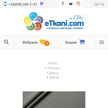
ua
/
ru
+38(098) 388 31 81
Вибране
Кошик
0
Ме
Home
Каталог
джинс
20376