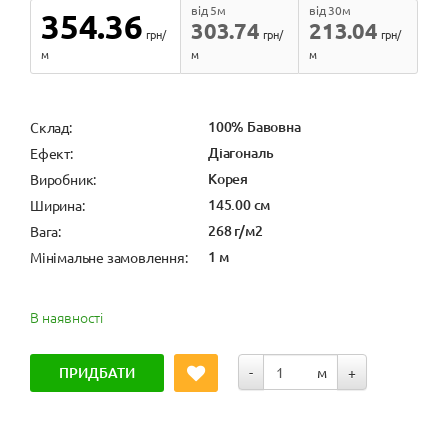
від 5м
від 30м
354.36
303.74
213.04
грн/
грн/
грн/
м
м
м
100% Бавовна
Cклад:
Діагональ
Ефект:
Корея
Виробник:
145.00 см
Ширина:
268 г/м2
Вага:
1 м
Мінімальне замовлення:
В наявності
ПРИДБАТИ
-
м
+