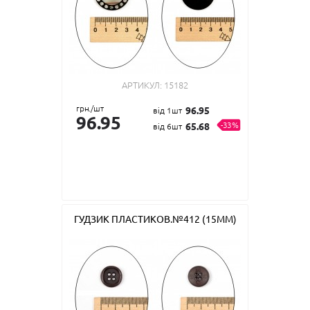
АРТИКУЛ:
15182
грн./шт
96.95
від 1шт
96.95
-33%
65.68
від 6шт
ГУДЗИК ПЛАСТИКОВ.№412 (15ММ)