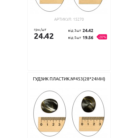
АРТИКУЛ:
15270
грн./шт
24.42
від 3шт
24.42
-20%
19.56
від 5шт
ГУДЗИК ПЛАСТИК.№453(28*24ММ)