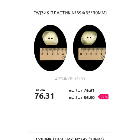
ГУДЗИК ПЛАСТИК.№394(35*30ММ)
АРТИКУЛ:
15193
грн./шт
76.31
від 1шт
76.31
-27%
56.30
від 3шт
ГУДЗИК ПЛАСТИК. №395 (28ММ)