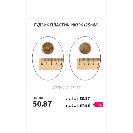
ГУДЗИК ПЛАСТИК. №396 (25ММ)
АРТИКУЛ:
15197
грн./шт
50.87
від 1шт
50.87
-27%
37.53
від 3шт