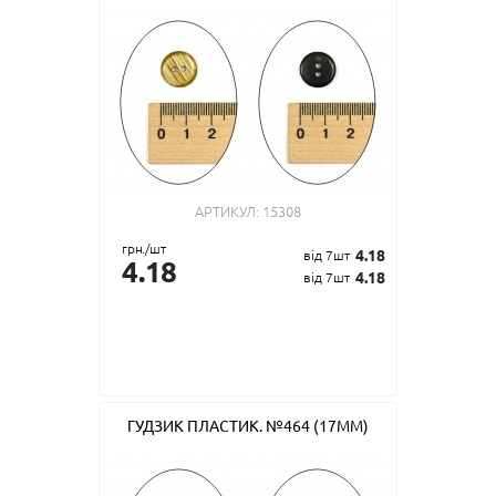
АРТИКУЛ:
15308
грн./шт
4.18
від 7шт
4.18
4.18
від 7шт
ГУДЗИК ПЛАСТИК. №464 (17ММ)