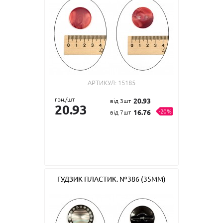
АРТИКУЛ:
15185
грн./шт
20.93
від 3шт
20.93
-20%
16.76
від 7шт
ГУДЗИК ПЛАСТИК. №386 (35ММ)