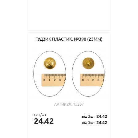
ГУДЗИК ПЛАСТИК. №398 (23ММ)
АРТИКУЛ:
15207
грн./шт
24.42
від 3шт
24.42
24.42
від 3шт