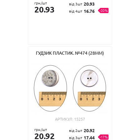
грн./шт
20.93
від 3шт
20.93
-20%
16.76
від 4шт
ГУДЗИК ПЛАСТИК. №474 (28ММ)
АРТИКУЛ:
15257
грн./шт
20.92
від 2шт
20.92
-17%
17.44
від 3шт