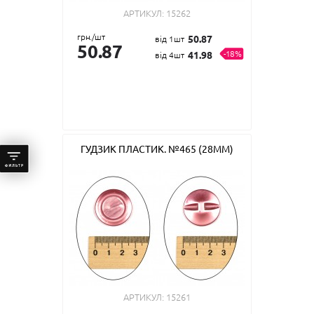
АРТИКУЛ:
15262
грн./шт
50.87
від 1шт
50.87
-18%
41.98
від 4шт
ГУДЗИК ПЛАСТИК. №465 (28ММ)
АРТИКУЛ:
15261