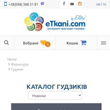
ua
/
ru
+38(098) 388 31 81
Вибране
Кошик
0
Ме
Home
фурнитура
Ґудзики
КАТАЛОГ ГУДЗИКІВ