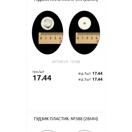
АРТИКУЛ:
15186
грн./шт
17.44
від 3шт
17.44
17.44
від 3шт
ГУДЗИК ПЛАСТИК. №388 (28ММ)