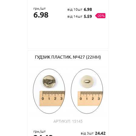
грн./шт
6.98
від 10шт
6.98
-20%
5.59
від 14шт
ГУДЗИК ПЛАСТИК. №427 (22ММ)
АРТИКУЛ:
15145
грн./шт
24.42
від 3шт