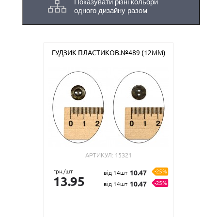
Показувати різні кольори
одного дизайну разом
ГУДЗИК ПЛАСТИКОВ.№489 (12ММ)
АРТИКУЛ:
15321
грн./шт
-25%
10.47
від 14шт
13.95
-25%
10.47
від 14шт