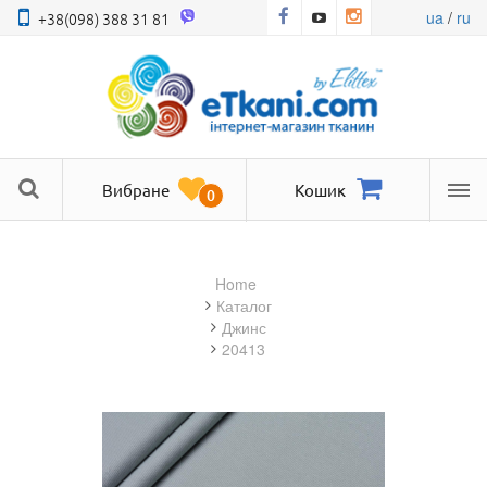
ua
/
ru
+38(098) 388 31 81
Вибране
Кошик
0
Ме
Home
Каталог
джинс
20413