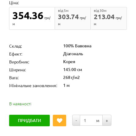
Ціна:
від 5м
від 30м
354.36
303.74
213.04
грн/
грн/
грн/
м
м
м
100% Бавовна
Cклад:
Діагональ
Ефект:
Корея
Виробник:
145.00 см
Ширина:
268 г/м2
Вага:
1 м
Мінімальне замовлення:
В наявності
ПРИДБАТИ
-
м
+