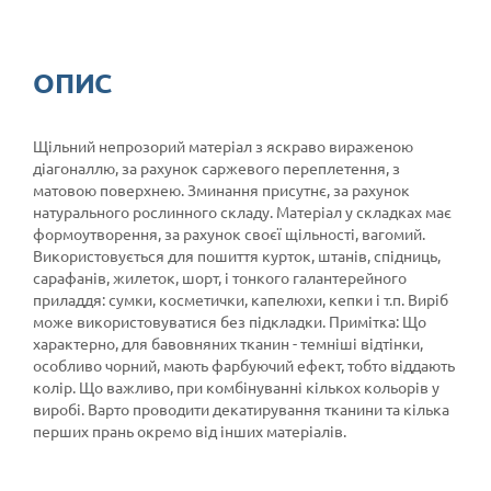
ОПИС
Щільний непрозорий матеріал з яскраво вираженою
діагоналлю, за рахунок саржевого переплетення, з
матовою поверхнею. Зминання присутнє, за рахунок
натурального рослинного складу. Матеріал у складках має
формоутворення, за рахунок своєї щільності, вагомий.
Використовується для пошиття курток, штанів, спідниць,
сарафанів, жилеток, шорт, і тонкого галантерейного
приладдя: сумки, косметички, капелюхи, кепки і т.п. Виріб
може використовуватися без підкладки. Примітка: Що
характерно, для бавовняних тканин - темніші відтінки,
особливо чорний, мають фарбуючий ефект, тобто віддають
колір. Що важливо, при комбінуванні кількох кольорів у
виробі. Варто проводити декатирування тканини та кілька
перших прань окремо від інших матеріалів.