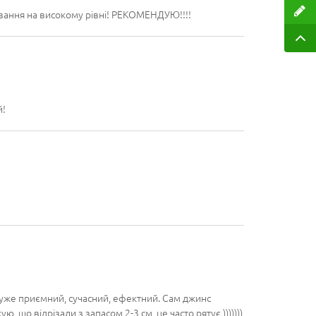
ування на високому рівні! РЕКОМЕНДУЮ!!!!
й!
 дуже приємний, сучасний, ефектний. Сам джинс
, що відрізали з запасом 2-3 см, це часто рятує )))))))