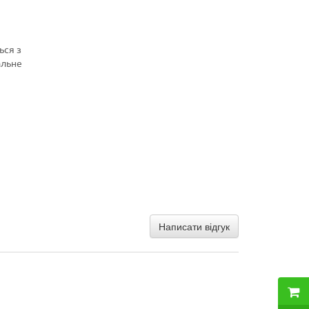
ься з
альне
Написати відгук