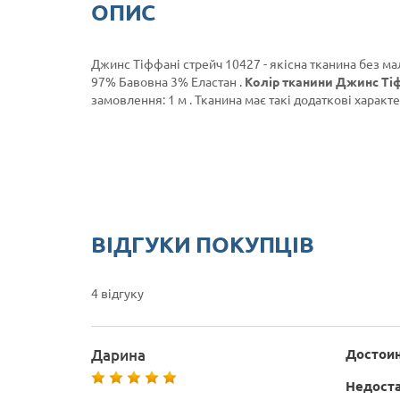
ОПИС
Джинс Тіффані стрейч 10427 - якісна тканина без ма
97% Бавовна 3% Еластан .
Колір тканини Джинс Тіф
замовлення: 1 м . Тканина має такі додаткові характе
ВІДГУКИ ПОКУПЦІВ
4 відгуку
Дарина
Достоин
Недоста