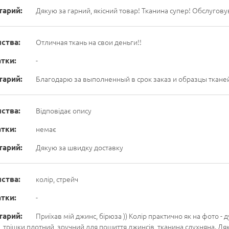
тарий:
Дякую за гарний, якісний товар! Тканина супер! Обслугов
ства:
Отличная ткань на свои деньги!!
тки:
-
тарий:
Благодарю за выполненный в срок заказ и образцы ткане
ства:
Відповідає опису
тки:
немає
тарий:
Дякую за швидку доставку
ства:
колір, стрейч
тки:
-
тарий:
Приїхав мій джинс, бірюза )) Колір практично як на фото -
, трішки плотний, зручний для пошиття джинсів, тканина слухняна. Дякую