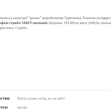
люнка у категорії
"джинс"
виробництва Туреччина. Тканина складаєт
фані стрейч 10427: зелений.
Ширина: 145.00см; вага: 268г/м; мінім
ристики.: Стрейч.
ства:
Якість супер, колір, як на сайті!
тки:
немає