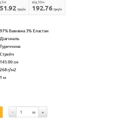
д 5м
від 30м
51.92
192.76
грн/м
грн/м
97% Бавовна 3% Еластан
Діагональ
Туреччина
Стрейч
145.00 см
268 г/м2
1 м
-
м
+