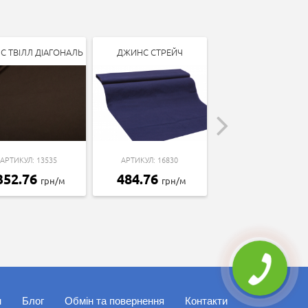
С ТВІЛЛ ДІАГОНАЛЬ
ДЖИНС СТРЕЙЧ
ДЖИНС ТІФФАНІ ЩІЛ
АРТИКУЛ: 13535
АРТИКУЛ: 16830
АРТИКУЛ: 20376
352.76
484.76
354.36
грн/м
грн/м
грн/м
м
Блог
Обмін та повернення
Контакти