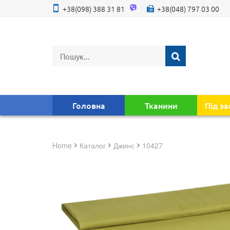
+38(098) 388 31 81
+38(048) 797 03 00
Головна
Тканини
Під з
Home
Каталог
джинс
10427