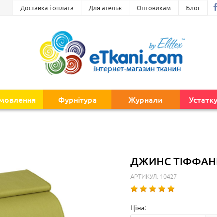
Доставка і оплата
Для ательє
Оптовикам
Блог
амовлення
Фурнітура
Журнали
Устатк
ДЖИНС ТІФФАНІ
АРТИКУЛ: 10427
Ціна: