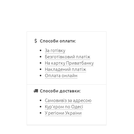
Способи оплати:
За готівку
Безготівковий платіж
На картку Приватбанку
Накладений платіж
Оплата онлайн
Способи доставки:
Самовивіз за адресою
Кур'єром по Одесі
У регіони України