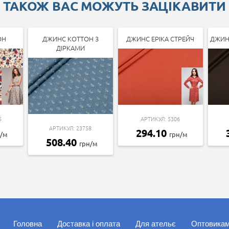
ТАКОЖ ВАС МОЖУТЬ ЗАЦІКАВИТИ
ОН
ДЖИНС КОТТОН З
ДЖИНС ЕРІКА СТРЕЙЧ
ДЖИН
ДІРКАМИ
5
АРТИКУЛ: 5306
АРТИКУЛ: 23758
294.10
н/м
грн/м
508.40
грн/м
Головна
Доставка і оплата
Для ательє
Оптовика