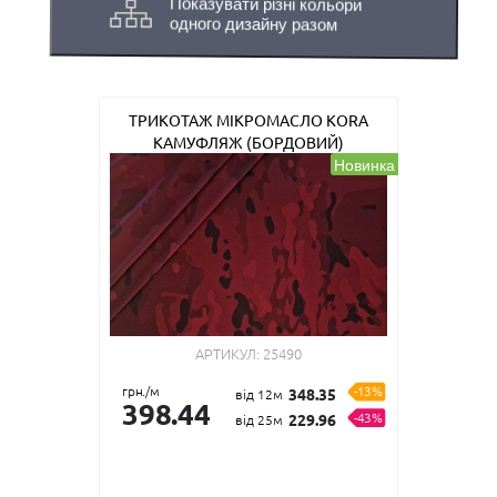
Показувати різні кольори
одного дизайну разом
ТРИКОТАЖ МІКРОМАСЛО KORA
КАМУФЛЯЖ (БОРДОВИЙ)
Новинка
АРТИКУЛ:
25490
грн./м
-13%
348.35
від 12м
398.44
-43%
229.96
від 25м