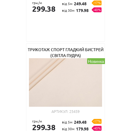
грн./м
-17%
249.48
від 5м
299.38
-40%
179.98
від 30м
ТРИКОТАЖ СПОРТ ГЛАДКИЙ БИСТРЕЙ
(СВІТЛА ПУДРА)
Новинка
АРТИКУЛ:
25459
грн./м
-17%
249.48
від 5м
299.38
-40%
179.98
від 30м