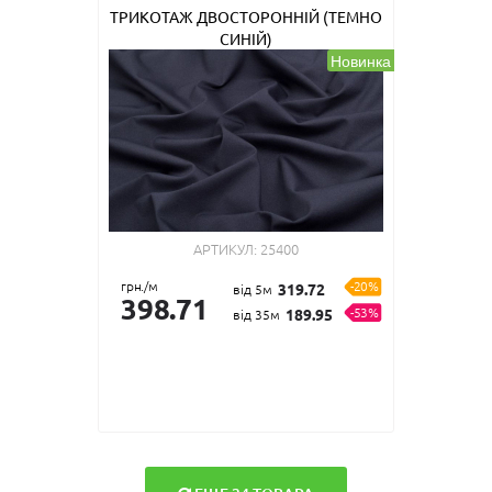
ТРИКОТАЖ ДВОСТОРОННІЙ (ТЕМНО
СИНІЙ)
Новинка
АРТИКУЛ:
25400
грн./м
-20%
319.72
від 5м
398.71
-53%
189.95
від 35м