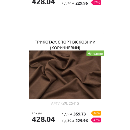
428.04
-47%
229.96
від 30м
ТРИКОТАЖ СПОРТ ВІСКОЗНИЙ
(КОРИЧНЕВИЙ)
Новинка
АРТИКУЛ:
25415
грн./м
-16%
359.73
від 5м
428.04
-47%
229.96
від 30м