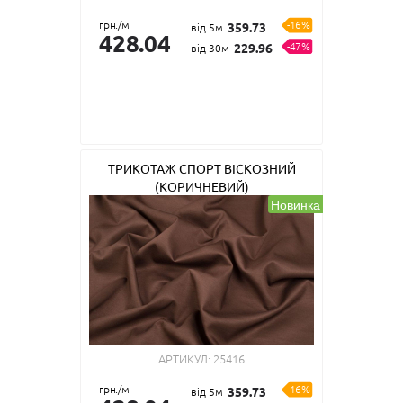
грн./м
-16%
359.73
від 5м
428.04
-47%
229.96
від 30м
ТРИКОТАЖ СПОРТ ВІСКОЗНИЙ
(КОРИЧНЕВИЙ)
Новинка
АРТИКУЛ:
25416
грн./м
-16%
359.73
від 5м