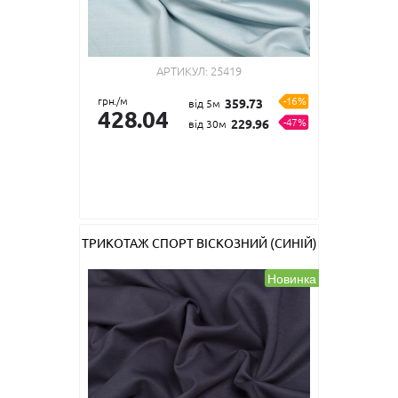
АРТИКУЛ:
25419
грн./м
-16%
359.73
від 5м
428.04
-47%
229.96
від 30м
ТРИКОТАЖ СПОРТ ВІСКОЗНИЙ (СИНІЙ)
Новинка