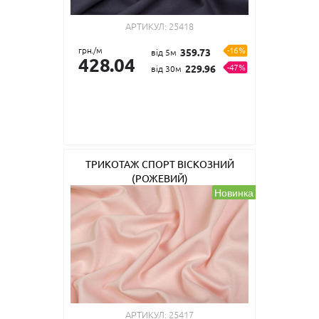
АРТИКУЛ:
25418
грн./м
-16%
359.73
від 5м
428.04
-47%
229.96
від 30м
ТРИКОТАЖ СПОРТ ВІСКОЗНИЙ
(РОЖЕВИЙ)
Новинка
АРТИКУЛ:
25417