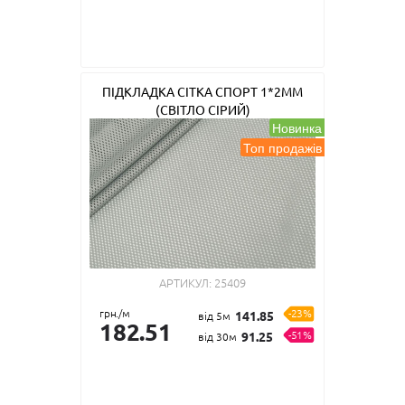
ПІДКЛАДКА СІТКА СПОРТ 1*2ММ
(СВІТЛО СІРИЙ)
Новинка
Топ продажів
АРТИКУЛ:
25409
грн./м
-23%
141.85
від 5м
182.51
-51%
91.25
від 30м