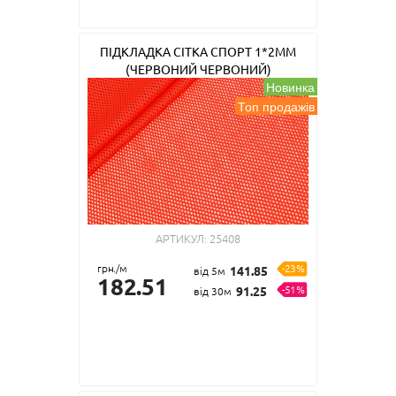
ПІДКЛАДКА СІТКА СПОРТ 1*2ММ
(ЧЕРВОНИЙ ЧЕРВОНИЙ)
Новинка
Топ продажів
АРТИКУЛ:
25408
грн./м
-23%
141.85
від 5м
182.51
-51%
91.25
від 30м