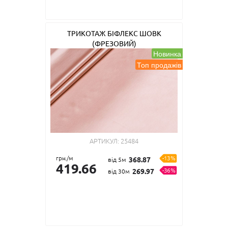
ТРИКОТАЖ БІФЛЕКС ШОВК
(ФРЕЗОВИЙ)
Новинка
Топ продажів
АРТИКУЛ:
25484
грн./м
-13%
368.87
від 5м
419.66
-36%
269.97
від 30м