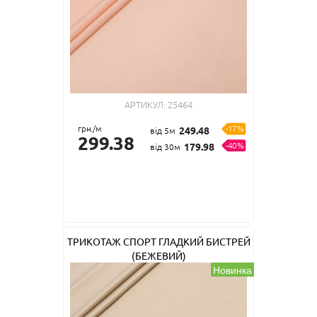
АРТИКУЛ:
25464
грн./м
-17%
249.48
від 5м
299.38
-40%
179.98
від 30м
ТРИКОТАЖ СПОРТ ГЛАДКИЙ БИСТРЕЙ
(БЕЖЕВИЙ)
Новинка