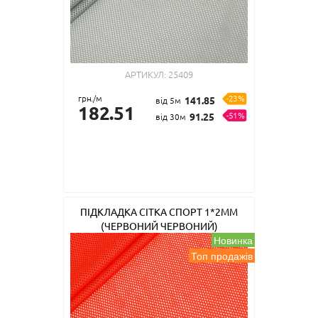
АРТИКУЛ:
25409
грн./м
-23%
141.85
від 5м
182.51
-51%
91.25
від 30м
ПІДКЛАДКА СІТКА СПОРТ 1*2ММ
(ЧЕРВОНИЙ ЧЕРВОНИЙ)
Новинка
Топ продажів