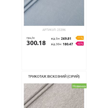
АРТИКУЛ:
25396
грн./м
-11%
269.81
від 5м
300.18
-40%
180.47
від 30м
ТРИКОТАЖ ВІСКОЗНИЙ (СІРИЙ)
Новинка