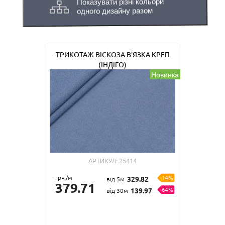
Показувати різні кольори
одного дизайну разом
ТРИКОТАЖ ВІСКОЗА В'ЯЗКА КРЕП
(ІНДІГО)
Новинка
АРТИКУЛ:
25414
грн./м
-14%
329.82
від 5м
379.71
-64%
139.97
від 30м