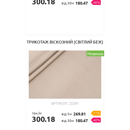
300.18
-40%
180.47
від 30м
ТРИКОТАЖ ВІСКОЗНИЙ (СВІТЛИЙ БЕЖ)
Новинка
АРТИКУЛ:
25391
грн./м
-11%
269.81
від 5м
300.18
-40%
180.47
від 30м