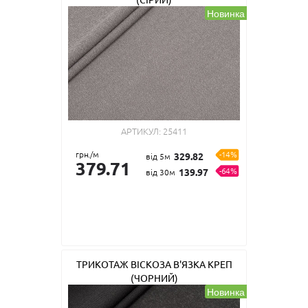
Новинка
АРТИКУЛ:
25411
грн./м
-14%
329.82
від 5м
379.71
-64%
139.97
від 30м
ТРИКОТАЖ ВІСКОЗА В'ЯЗКА КРЕП
(ЧОРНИЙ)
Новинка