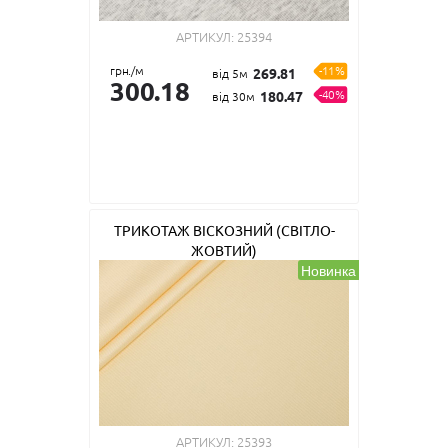
АРТИКУЛ:
25394
грн./м
-11%
269.81
від 5м
300.18
-40%
180.47
від 30м
ТРИКОТАЖ ВІСКОЗНИЙ (СВІТЛО-
ЖОВТИЙ)
Новинка
АРТИКУЛ:
25393