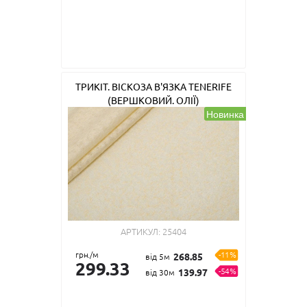
ТРИКІТ. ВІСКОЗА В'ЯЗКА TENERIFE
(ВЕРШКОВИЙ. ОЛІЇ)
Новинка
АРТИКУЛ:
25404
грн./м
-11%
268.85
від 5м
299.33
-54%
139.97
від 30м