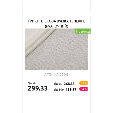
ТРИКІТ. ВІСКОЗА В'ЯЗКА TENERIFE
(МОЛОЧНИЙ)
Новинка
АРТИКУЛ:
25403
грн./м
-11%
268.85
від 5м
299.33
-54%
139.97
від 30м