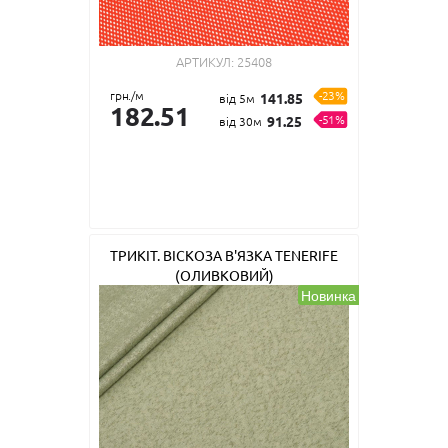
АРТИКУЛ:
25408
грн./м
-23%
141.85
від 5м
182.51
-51%
91.25
від 30м
ТРИКІТ. ВІСКОЗА В'ЯЗКА TENERIFE
(ОЛИВКОВИЙ)
Новинка