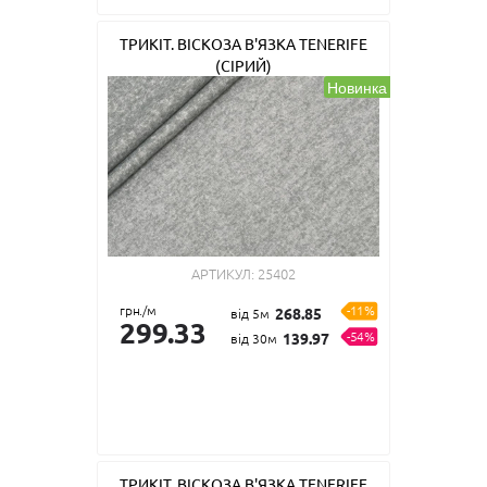
ТРИКІТ. ВІСКОЗА В'ЯЗКА TENERIFE
(СІРИЙ)
Новинка
АРТИКУЛ:
25402
грн./м
-11%
268.85
від 5м
299.33
-54%
139.97
від 30м
ТРИКІТ. ВІСКОЗА В'ЯЗКА TENERIFE