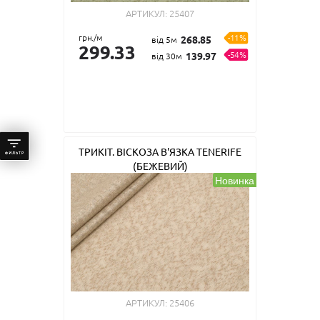
АРТИКУЛ:
25407
грн./м
-11%
268.85
від 5м
299.33
-54%
139.97
від 30м
ТРИКІТ. ВІСКОЗА В'ЯЗКА TENERIFE
(БЕЖЕВИЙ)
Новинка
АРТИКУЛ:
25406