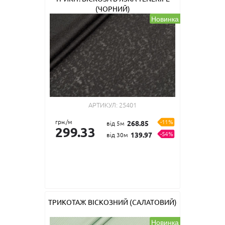
(ЧОРНИЙ)
Новинка
АРТИКУЛ:
25401
грн./м
-11%
268.85
від 5м
299.33
-54%
139.97
від 30м
ТРИКОТАЖ ВІСКОЗНИЙ (САЛАТОВИЙ)
Новинка