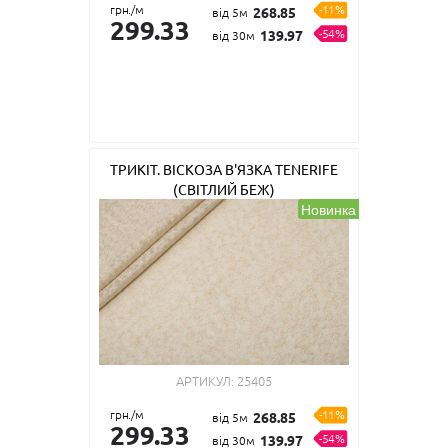
грн./м
-11%
268.85
від 5м
299.33
-54%
139.97
від 30м
ТРИКІТ. ВІСКОЗА В'ЯЗКА TENERIFE
(СВІТЛИЙ БЕЖ)
Новинка
АРТИКУЛ:
25405
грн./м
-11%
268.85
від 5м
299.33
-54%
139.97
від 30м