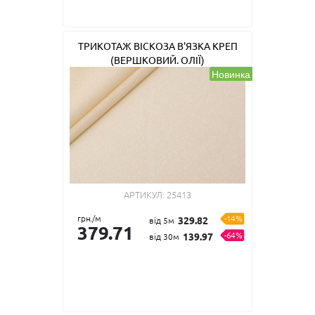
ТРИКОТАЖ ВІСКОЗА В'ЯЗКА КРЕП
(ВЕРШКОВИЙ. ОЛІЇ)
Новинка
АРТИКУЛ:
25413
грн./м
-14%
329.82
від 5м
379.71
-64%
139.97
від 30м