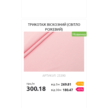
ТРИКОТАЖ ВІСКОЗНИЙ (СВІТЛО
РОЖЕВИЙ)
Новинка
АРТИКУЛ:
25390
грн./м
-11%
269.81
від 5м
300.18
-40%
180.47
від 30м