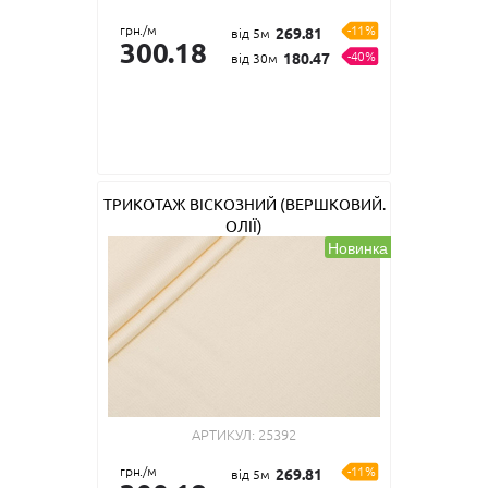
грн./м
-11%
269.81
від 5м
300.18
-40%
180.47
від 30м
ТРИКОТАЖ ВІСКОЗНИЙ (ВЕРШКОВИЙ.
ОЛІЇ)
Новинка
АРТИКУЛ:
25392
грн./м
-11%
269.81
від 5м