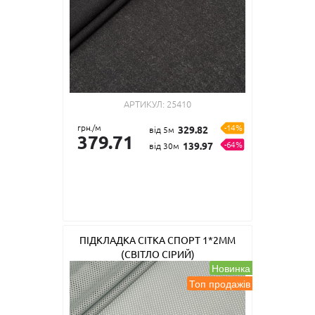
АРТИКУЛ:
25410
грн./м
-14%
329.82
від 5м
379.71
-64%
139.97
від 30м
ПІДКЛАДКА СІТКА СПОРТ 1*2ММ
(СВІТЛО СІРИЙ)
Новинка
Топ продажів