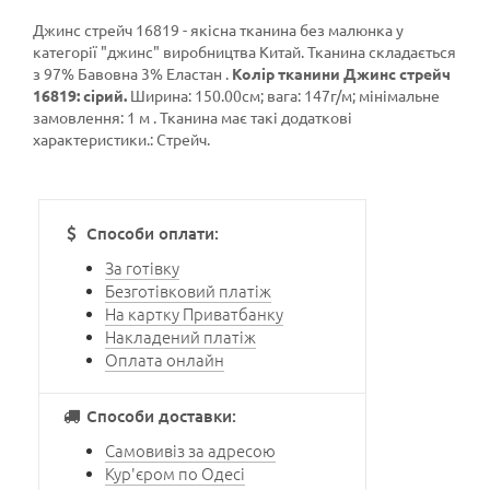
Джинс стрейч 16819 - якісна тканина без малюнка у
категорії
"джинс"
виробництва Китай. Тканина складається
з 97% Бавовна 3% Еластан .
Колір тканини Джинс стрейч
16819: сірий.
Ширина: 150.00см; вага: 147г/м; мінімальне
замовлення: 1 м . Тканина має такі додаткові
характеристики.: Стрейч.
Способи оплати:
За готівку
Безготівковий платіж
На картку Приватбанку
Накладений платіж
Оплата онлайн
Способи доставки:
Самовивіз за адресою
Кур'єром по Одесі