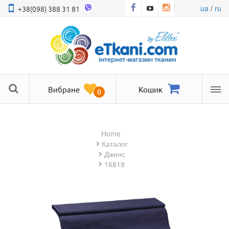
ua
/
ru
+38(098) 388 31 81
Вибране
Кошик
0
Ме
Home
Каталог
джинс
16819