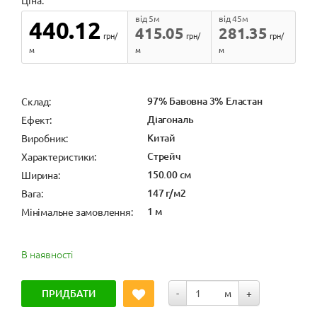
Ціна:
від 5м
від 45м
440.12
415.05
281.35
грн/
грн/
грн/
м
м
м
97% Бавовна 3% Еластан
Cклад:
Діагональ
Ефект:
Китай
Виробник:
Стрейч
Характеристики:
150.00 см
Ширина:
147 г/м2
Вага:
1 м
Мінімальне замовлення:
В наявності
ПРИДБАТИ
-
м
+