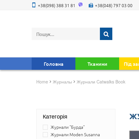
+38(098) 388 31 81
+38(048) 797 03 00
Головна
Тканини
Під з
Home
журналы
Журнали Catwalks Book
Ж
Категорія
Журнали "Бурда"
Журнали Moden Susanna