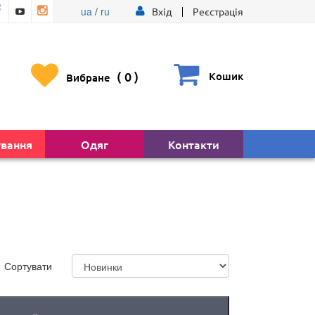
ua
/
ru
Вхід
Реєстрація
(
0
)
Кошик
Вибране
ування
Одяг
Контакти
Сортувати