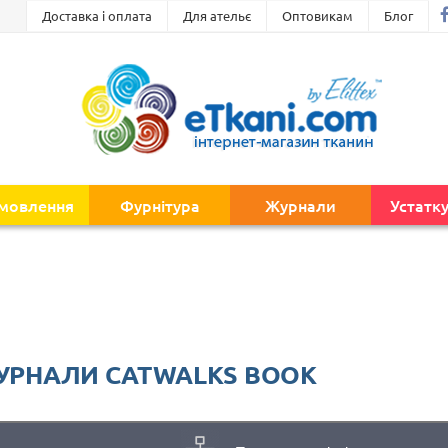
Доставка і оплата
Для ательє
Оптовикам
Блог
амовлення
Фурнітура
Журнали
Устатк
УРНАЛИ CATWALKS BOOK