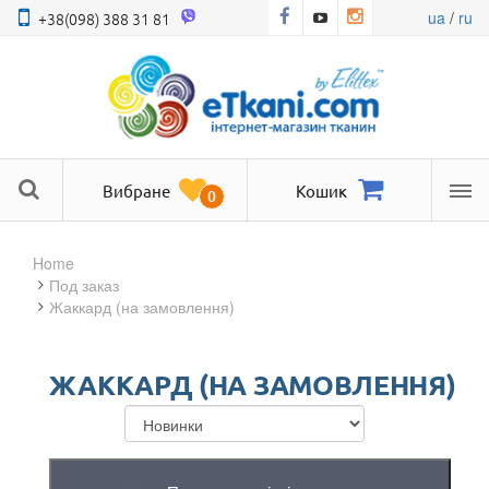
ua
/
ru
+38(098) 388 31 81
Вибране
Кошик
0
Ме
Home
под заказ
Жаккард (на замовлення)
ЖАККАРД (НА ЗАМОВЛЕННЯ)