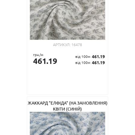
АРТИКУЛ:
16478
грн./м
461.19
від 100м
461.19
461.19
від 100м
ЖАККАРД "ЕЛФІДА" (НА ЗАМОВЛЕННЯ)
КВІТИ (СИНІЙ)