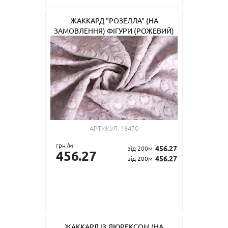
ЖАККАРД "РОЗЕЛЛА" (НА
ЗАМОВЛЕННЯ) ФІГУРИ (РОЖЕВИЙ)
АРТИКУЛ:
16470
грн./м
456.27
від 200м
456.27
456.27
від 200м
ЖАККАРД ІЗ ЛЮРЕКСОМ (НА