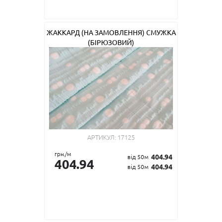
ЖАККАРД (НА ЗАМОВЛЕННЯ) СМУЖКА
(БІРЮЗОВИЙ)
АРТИКУЛ:
17125
грн./м
404.94
від 50м
404.94
404.94
від 50м