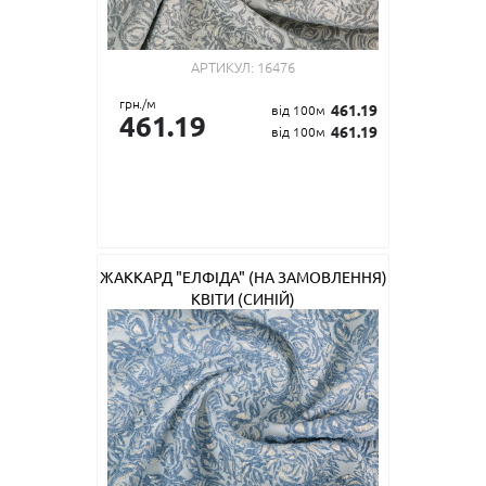
АРТИКУЛ:
16476
грн./м
461.19
від 100м
461.19
461.19
від 100м
ЖАККАРД "ЕЛФІДА" (НА ЗАМОВЛЕННЯ)
КВІТИ (СИНІЙ)