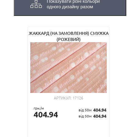
Показувати різні кольори
одного дизайну разом
ЖАККАРД (НА ЗАМОВЛЕННЯ) СМУЖКА
(РОЖЕВИЙ)
АРТИКУЛ:
17126
грн./м
404.94
від 50м
404.94
404.94
від 50м