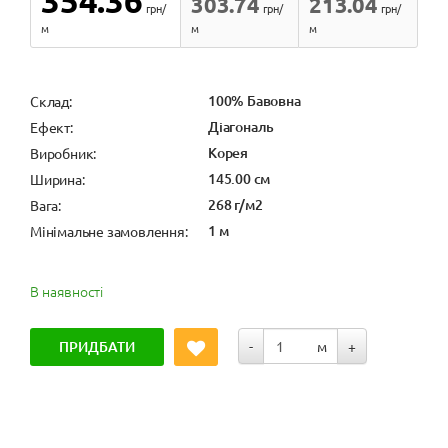
354.36
303.74
213.04
грн/
грн/
грн/
м
м
м
100% Бавовна
Cклад:
Діагональ
Ефект:
Корея
Виробник:
145.00 см
Ширина:
268 г/м2
Вага:
1 м
Мінімальне замовлення:
В наявності
ПРИДБАТИ
-
м
+