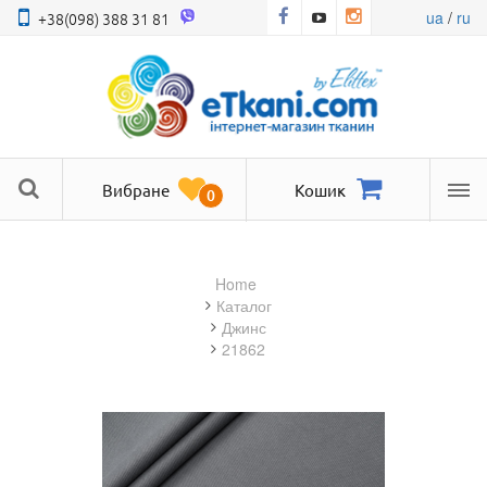
ua
/
ru
+38(098) 388 31 81
Вибране
Кошик
0
Ме
Home
Каталог
джинс
21862