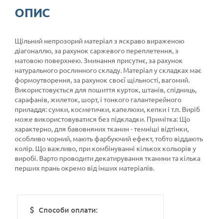
ОПИС
Щільний непрозорий матеріал з яскраво вираженою
діагоналлю, за рахунок саржевого переплетення, з
матовою поверхнею. Зминання присутнє, за рахунок
натурального рослинного складу. Матеріал у складках має
формоутворення, за рахунок своєї щільності, вагомий.
Використовується для пошиття курток, штанів, спідниць,
сарафанів, жилеток, шорт, і тонкого галантерейного
приладдя: сумки, косметички, капелюхи, кепки і т.п. Виріб
може використовуватися без підкладки. Примітка: Що
характерно, для бавовняних тканин - темніші відтінки,
особливо чорний, мають фарбуючий ефект, тобто віддають
колір. Що важливо, при комбінуванні кількох кольорів у
виробі. Варто проводити декатирування тканини та кілька
перших прань окремо від інших матеріалів.
Способи оплати: