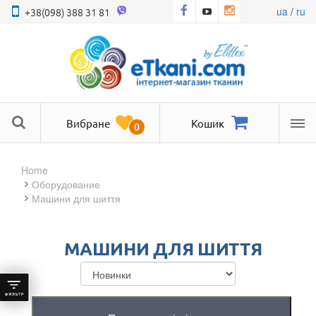
ua
/
ru
+38(098) 388 31 81
Вибране
Кошик
0
Ме
Home
оборудование
Машини для шиття
МАШИНИ ДЛЯ ШИТТЯ