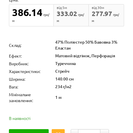
від 5м
від 30м
386.14
333.02
277.97
грн/
грн/
грн/
м
м
м
47% Поліестер 50% Бавовна 3%
Cклад:
Еластан
Матовий відтінок, Перфорація
Ефект:
Туреччина
Виробник:
Стрейч
Характеристики:
140.00 см
Ширина:
234 г/м2
Вага:
Мінімальне
1 м
замовлення:
В наявності