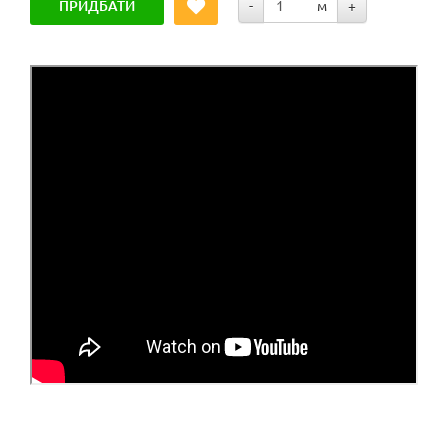
ПРИДБАТИ
-
м
+