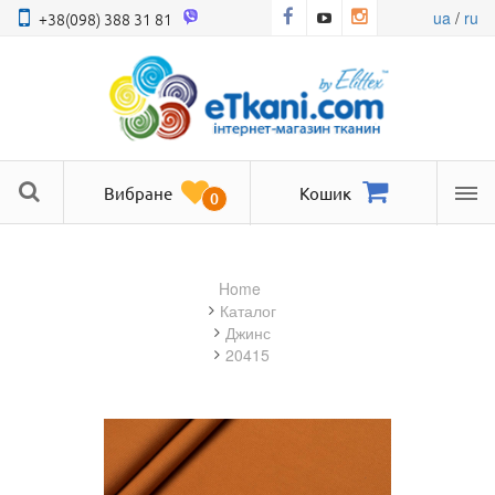
ua
/
ru
+38(098) 388 31 81
Вибране
Кошик
0
Ме
Home
Каталог
джинс
20415