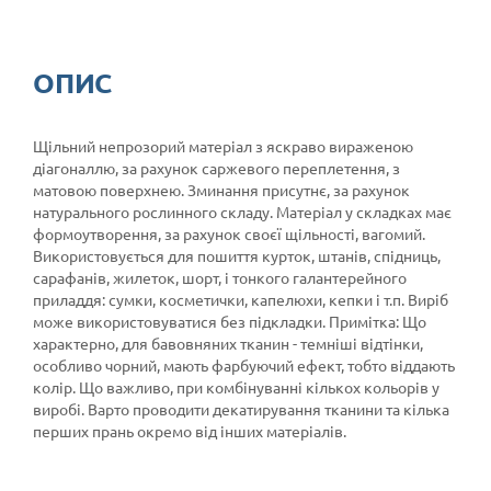
ОПИС
Щільний непрозорий матеріал з яскраво вираженою
діагоналлю, за рахунок саржевого переплетення, з
матовою поверхнею. Зминання присутнє, за рахунок
натурального рослинного складу. Матеріал у складках має
формоутворення, за рахунок своєї щільності, вагомий.
Використовується для пошиття курток, штанів, спідниць,
сарафанів, жилеток, шорт, і тонкого галантерейного
приладдя: сумки, косметички, капелюхи, кепки і т.п. Виріб
може використовуватися без підкладки. Примітка: Що
характерно, для бавовняних тканин - темніші відтінки,
особливо чорний, мають фарбуючий ефект, тобто віддають
колір. Що важливо, при комбінуванні кількох кольорів у
виробі. Варто проводити декатирування тканини та кілька
перших прань окремо від інших матеріалів.