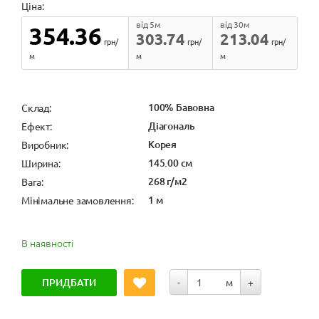
Ціна:
від 5м
від 30м
354.36
303.74
213.04
грн/
грн/
грн/
м
м
м
100% Бавовна
Cклад:
Діагональ
Ефект:
Корея
Виробник:
145.00 см
Ширина:
268 г/м2
Вага:
1 м
Мінімальне замовлення:
В наявності
ПРИДБАТИ
-
м
+