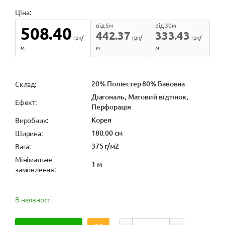
Ціна:
від 5м
від 30м
508.40
442.37
333.43
грн/
грн/
грн/
м
м
м
20% Поліестер 80% Бавовна
Cклад:
Діагональ, Матовий відтінок,
Ефект:
Перфорація
Корея
Виробник:
180.00 см
Ширина:
375 г/м2
Вага:
Мінімальне
1 м
замовлення:
В наявності