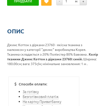
ПРИДБАТИ
-
м
+
ОПИС
Джинс Коттон з дірками 23760 - якісна тканина з
малюнком у категорії
"джинс"
виробництва Корея.
Тканина складається з 20% Поліестер 80% Бавовна .
Колір
тканини Джинс Коттон з дірками 23760: синій.
Ширина:
180.00см; вага: 375г/м; мінімальне замовлення: 1 м .
Способи оплати:
За готівку
Безготівковий платіж
На картку Приватбанку