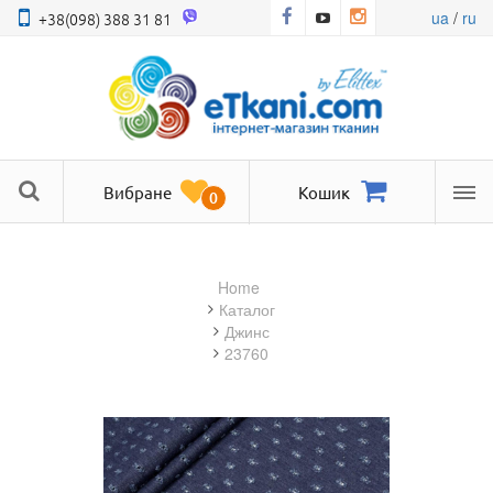
ua
/
ru
+38(098) 388 31 81
Вибране
Кошик
0
Ме
Home
Каталог
джинс
23760