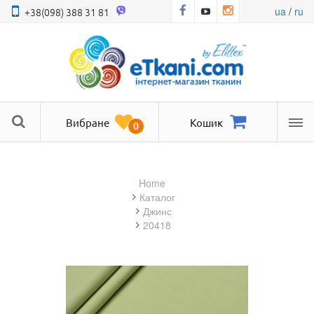
ua
/
ru
+38(098) 388 31 81
Вибране
Кошик
0
Ме
Home
Каталог
джинс
20418