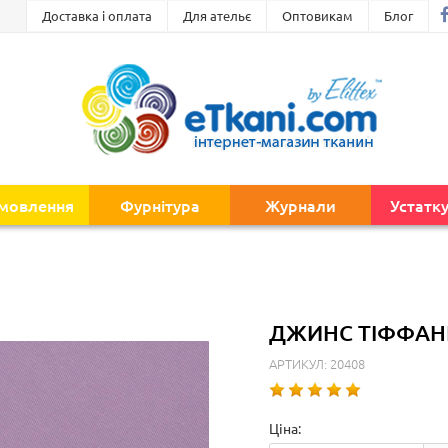
Доставка і оплата
Для ательє
Оптовикам
Блог
амовлення
Фурнітура
Журнали
Устатк
ДЖИНС ТІФФАНІ
АРТИКУЛ: 20408
Ціна: