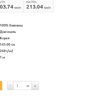
д 5м
від 30м
03.74
213.04
грн/м
грн/м
100% Бавовна
Діагональ
Корея
145.00 см
268 г/м2
1 м
-
м
+