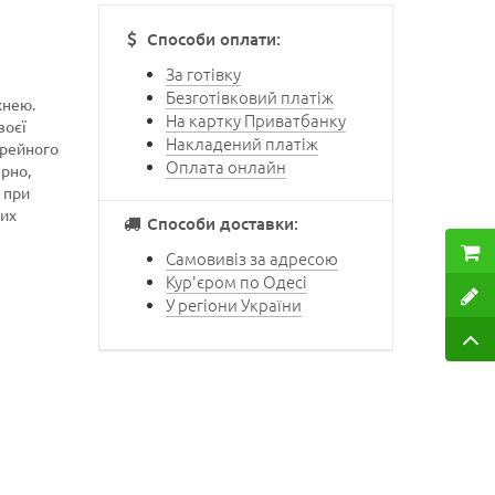
Способи оплати:
За готівку
Безготівковий платіж
хнею.
На картку Приватбанку
воєї
Накладений платіж
ерейного
Оплата онлайн
ерно,
 при
ших
Способи доставки:
Самовивіз за адресою
Кур'єром по Одесі
У регіони України