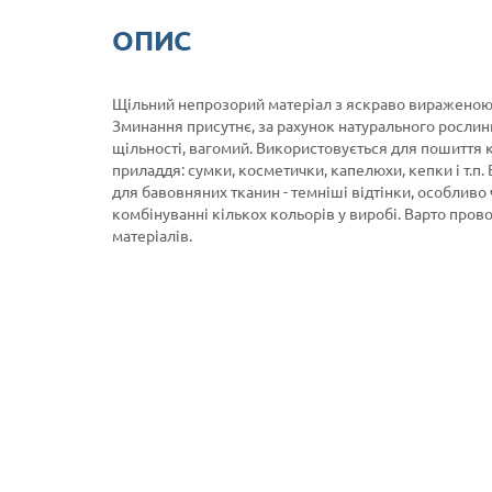
ОПИС
Щільний непрозорий матеріал з яскраво вираженою 
Зминання присутнє, за рахунок натурального рослин
щільності, вагомий. Використовується для пошиття ку
приладдя: сумки, косметички, капелюхи, кепки і т.п
для бавовняних тканин - темніші відтінки, особливо
комбінуванні кількох кольорів у виробі. Варто пров
матеріалів.