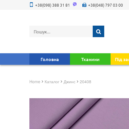
+38(098) 388 31 81
+38(048) 797 03 00
Головна
Тканини
Під з
Home
Каталог
джинс
20408