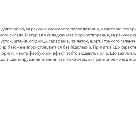
діагоналлю, за рахунок саржевого переплетення, з матовою повер
ного складу. Матеріал у складках має формоутворення, за рахунок с
рток, штанів, спідниць, сарафанів, жилеток, шорт, і тонкого галант
. Виріб може використовуватися без підкладки. Примітка: Що характ
 чорний, мають фарбуючий ефект, тобто віддають колір. Що важливо,
одити декатирування тканини та кілька перших прань окремо від ін