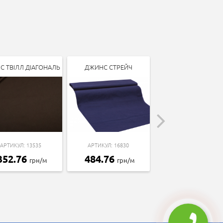
С ТВІЛЛ ДІАГОНАЛЬ
ДЖИНС СТРЕЙЧ
ДЖИНС КОТТОН
АРТИКУЛ: 13535
АРТИКУЛ: 16830
АРТИКУЛ: 10449
352.76
484.76
386.14
грн/м
грн/м
грн/м