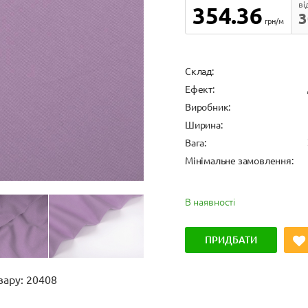
ві
354.36
3
грн/м
Cклад:
Ефект:
Виробник:
Ширина:
Вага:
Мінімальне замовлення:
В наявності
ПРИДБАТИ
вару: 20408