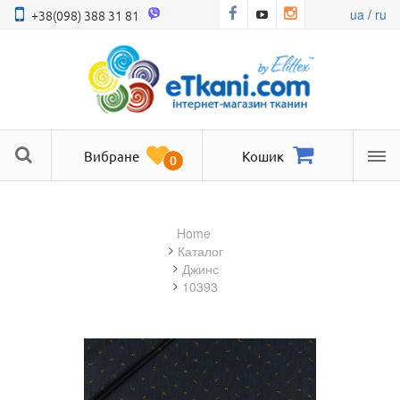
ua
/
ru
+38(098) 388 31 81
Вибране
Кошик
0
Ме
Home
Каталог
джинс
10393