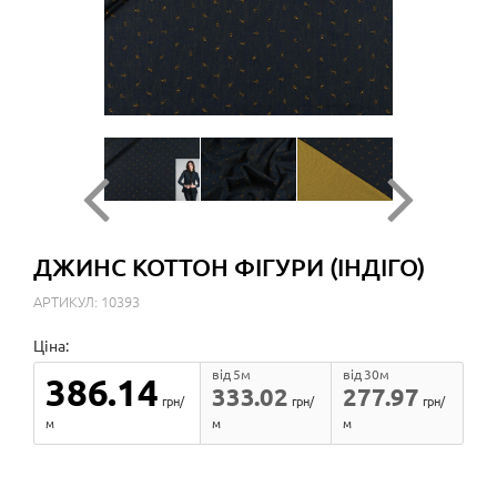
ДЖИНС КОТТОН ФІГУРИ (ІНДІГО)
АРТИКУЛ: 10393
Ціна:
від 5м
від 30м
386.14
333.02
277.97
грн/
грн/
грн/
м
м
м