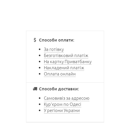
Способи оплати:
За готівку
Безготівковий платіж
На картку Приватбанку
Накладений платіж
Оплата онлайн
Способи доставки:
Самовивіз за адресою
Кур'єром по Одесі
У регіони України