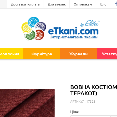
Доставка і оплата
Для ательє
Оптовикам
Блог
амовлення
Фурнітура
Журнали
Устатк
ВОВНА КОСТЮМН
ТЕРАКОТ)
АРТИКУЛ: 17323
Ціна: