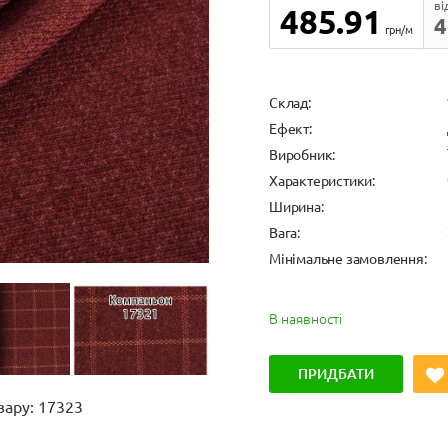
ві
485.91
4
грн/м
Cклад:
Ефект:
Виробник:
Характеристики:
Ширина:
Вага:
Мінімальне замовлення:
В наявності
ПРИДБАТИ
вару: 17323