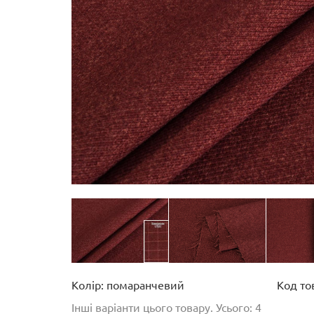
Колір: помаранчевий
Код то
Інші варіанти цього товару. Усього: 4