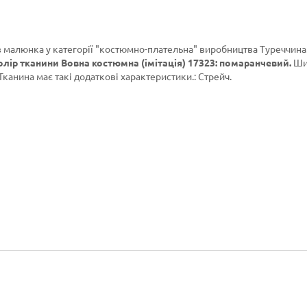
з малюнка у категорії
"костюмно-плательна"
виробництва Туреччина
олір тканини Вовна костюмна (імітація) 17323: помаранчевий.
Ши
 Тканина має такі додаткові характеристики.: Стрейч.