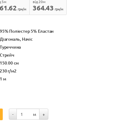
д 5м
від 20м
61.62
364.43
грн/м
грн/м
95% Поліестер 5% Еластан
Діагональ, Начіс
Туреччина
Стрейч
150.00 см
230 г/м2
1 м
-
м
+