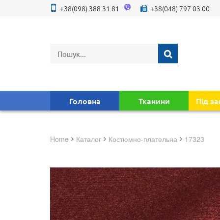
+38(098) 388 31 81
+38(048) 797 03 00
Головна
Тканини
Під з
Home
Каталог
костюмно-плательна
17323