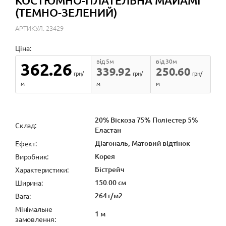
КОСТЮМНО-ПЛАТЕЛЬНА МАЙАМІ
(ТЕМНО-ЗЕЛЕНИЙ)
АРТИКУЛ: 23429
Ціна:
від 5м
від 30м
362.26
339.92
250.60
грн/
грн/
грн/
м
м
м
20% Віскоза 75% Поліестер 5%
Cклад:
Еластан
Діагональ, Матовий відтінок
Ефект:
Корея
Виробник:
Бістрейч
Характеристики:
150.00 см
Ширина:
264 г/м2
Вага:
Мінімальне
1 м
замовлення: