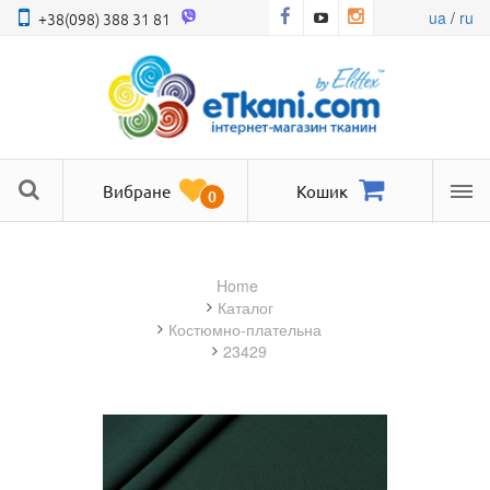
ua
/
ru
+38(098) 388 31 81
Вибране
Кошик
0
Ме
Home
Каталог
костюмно-плательна
23429