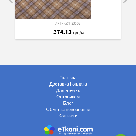
АРТИКУЛ: 23502
374.13
грн/м
Головна
Доставка і оплата
Для ательє
Оптовикам
Блог
Обмін та повернення
Контакти