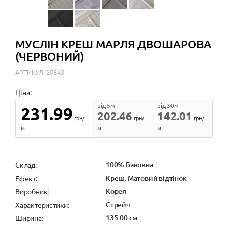
МУСЛІН КРЕШ МАРЛЯ ДВОШАРОВА
(ЧЕРВОНИЙ)
АРТИКУЛ: 20843
Ціна:
від 5м
від 30м
231.99
202.46
142.01
грн/
грн/
грн/
м
м
м
100% Бавовна
Cклад:
Креш, Матовий відтінок
Ефект:
Корея
Виробник:
Стрейч
Характеристики:
135.00 см
Ширина: