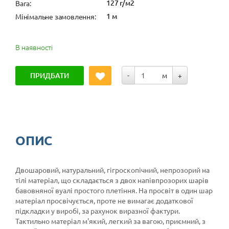
127 г/м2
Вага:
1 м
Мінімальне замовлення:
В наявності
ПРИДБАТИ
-
м
+
ОПИС
Двошаровий, натуральний, гігроскопічний, непрозорий на
тілі матеріал, що складається з двох напівпрозорих шарів
бавовняної вуалі простого плетіння. На просвіт в один шар
матеріал просвічується, проте не вимагає додаткової
підкладки у виробі, за рахунок виразної фактури.
Тактильно матеріал м'який, легкий за вагою, приємний, з