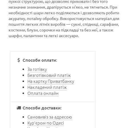
пухкої структурою, що дозволяє приховати і без того
незначне зминання, драпірується м'яко, не тягнеться. При
необхідності шари легко поділяються і дозволяють робити
акуратну, потайну обробку. Використовується матеріал для
пошиття легких літніх виробів — сукні, спідниці, сарафани,
костюми, блузи, сорочки на підкладці та без неї, а також
шарфи, палантини та легкі аксесуари.
Способи оплати:
За готівку
Безготівковий платіж
На картку Приватбанку
Накладений платіж
Оплата онлайн
Способи доставки:
Самовивіз за адресою
Кур'єром по Одесі