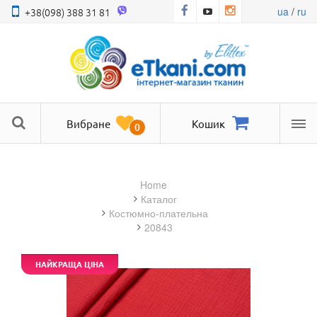
ua
/
ru
+38(098) 388 31 81
Вибране
Кошик
0
Ме
Home
Каталог
костюмно-плательна
20843
НАЙКРАЩА ЦІНА