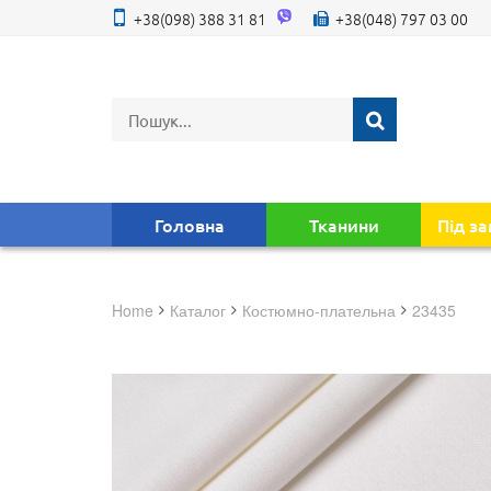
+38(098) 388 31 81
+38(048) 797 03 00
Головна
Тканини
Під з
Home
Каталог
костюмно-плательна
23435