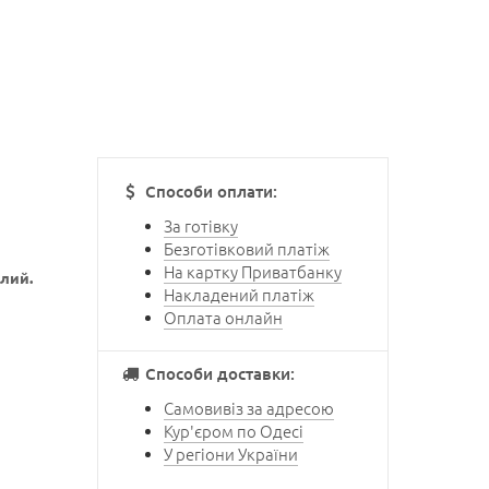
Способи оплати:
За готівку
Безготівковий платіж
На картку Приватбанку
лий.
Накладений платіж
Оплата онлайн
Способи доставки:
Самовивіз за адресою
Кур'єром по Одесі
У регіони України