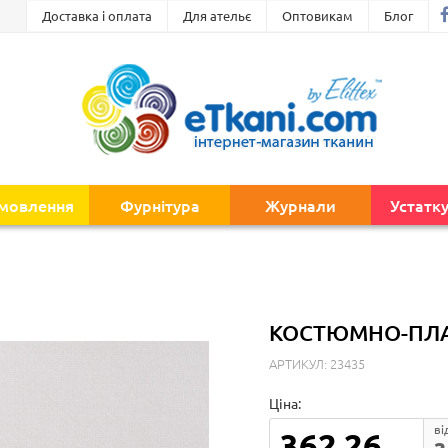
Доставка і оплата
Для ательє
Оптовикам
Блог
амовлення
Фурнітура
Журнали
Устатк
КОСТЮМНО-ПЛАТ
АРТИКУЛ: 23435
Ціна:
ві
362.26