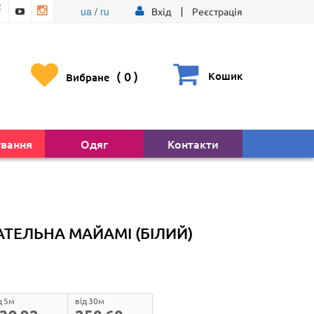
ua
/
ru
Вхід
Реєстрація
(
0
)
Кошик
Вибране
ування
Одяг
Контакти
ЕЛЬНА МАЙАМІ (БІЛИЙ)
д 5м
від 30м