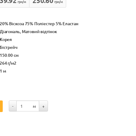
39.92
250.60
грн/м
грн/м
20% Віскоза 75% Поліестер 5% Еластан
Діагональ, Матовий відтінок
Корея
Бістрейч
150.00 см
264 г/м2
1 м
-
м
+