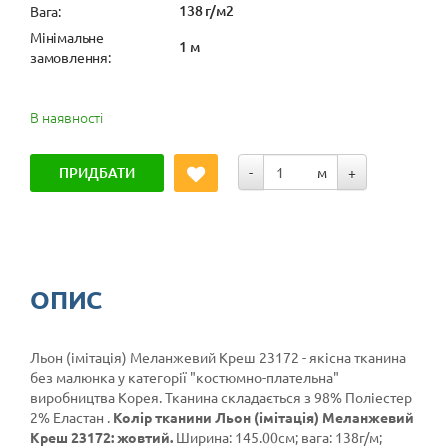
138 г/м2
Вага:
Мінімальне
1 м
замовлення:
В наявності
ПРИДБАТИ
-
м
+
ОПИС
Льон (імітація) Меланжевий Креш 23172 - якісна тканина
без малюнка у категорії
"костюмно-плательна"
виробництва Корея. Тканина складається з 98% Поліестер
2% Еластан .
Колір тканини Льон (імітація) Меланжевий
Креш 23172: жовтий.
Ширина: 145.00см; вага: 138г/м;