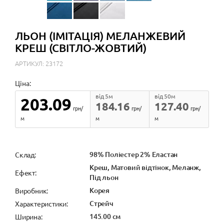
ЛЬОН (ІМІТАЦІЯ) МЕЛАНЖЕВИЙ
КРЕШ (СВІТЛО-ЖОВТИЙ)
АРТИКУЛ: 23172
Ціна:
від 5м
від 50м
203.09
184.16
127.40
грн/
грн/
грн/
м
м
м
98% Поліестер 2% Еластан
Cклад:
Креш, Матовий відтінок, Меланж,
Ефект:
Під льон
Корея
Виробник:
Стрейч
Характеристики:
145.00 см
Ширина: