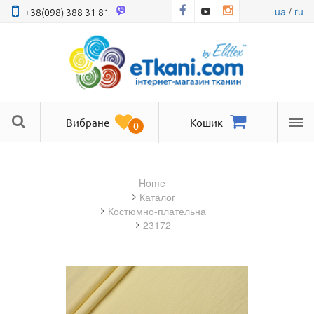
ua
/
ru
+38(098) 388 31 81
Вибране
Кошик
0
Ме
Home
Каталог
костюмно-плательна
23172