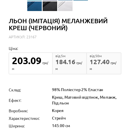
ЛЬОН (ІМІТАЦІЯ) МЕЛАНЖЕВИЙ
КРЕШ (ЧЕРВОНИЙ)
АРТИКУЛ: 23167
Ціна:
від 5м
від 50м
203.09
184.16
127.40
грн/
грн/
грн/
м
м
м
98% Поліестер 2% Еластан
Cклад:
Креш, Матовий відтінок, Меланж,
Ефект:
Під льон
Корея
Виробник:
Стрейч
Характеристики:
145.00 см
Ширина: