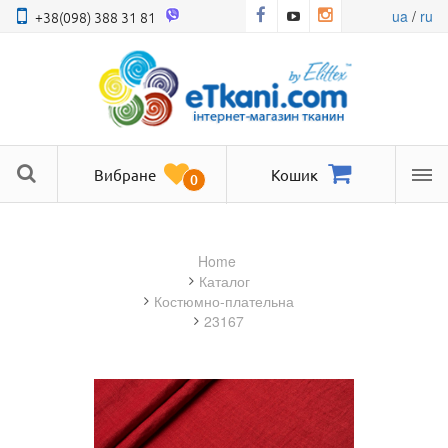
ua
/
ru
+38(098) 388 31 81
Вибране
Кошик
0
Ме
Home
Каталог
костюмно-плательна
23167