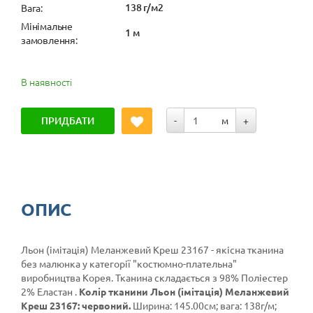
138 г/м2
Вага:
Мінімальне
1 м
замовлення:
В наявності
ПРИДБАТИ
-
м
+
ОПИС
Льон (імітація) Меланжевий Креш 23167 - якісна тканина
без малюнка у категорії
"костюмно-плательна"
виробництва Корея. Тканина складається з 98% Поліестер
2% Еластан .
Колір тканини Льон (імітація) Меланжевий
Креш 23167: червоний.
Ширина: 145.00см; вага: 138г/м;