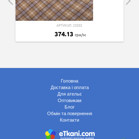
АРТИКУЛ: 23502
374.13
грн/м
Головна
Доставка і оплата
Для ательє
Оптовикам
Блог
Обмін та повернення
Контакти