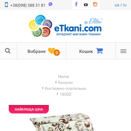
ua
/
ru
+38(098) 388 31 81
Вибране
Кошик
0
Ме
Home
Каталог
костюмно-плательна
16022
НАЙКРАЩА ЦІНА