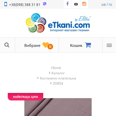
ua
/
ru
+38(098) 388 31 81
Вибране
Кошик
0
Ме
Home
Каталог
костюмно-плательна
20854
НАЙКРАЩА ЦІНА