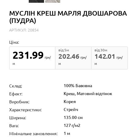
МУСЛІН КРЕШ МАРЛЯ ДВОШАРОВА
(ПУДРА)
АРТИКУЛ: 20854
Ціна:
від 5м
від 30м
231.99
202.46
142.01
грн/
грн/
грн/
м
м
м
100% Бавовна
Cклад:
Креш, Матовий відтінок
Ефект:
Корея
Виробник:
Стрейч
Характеристики:
135.00 см
Ширина:
127 г/м2
Вага:
1 м
Мінімальне замовлення: