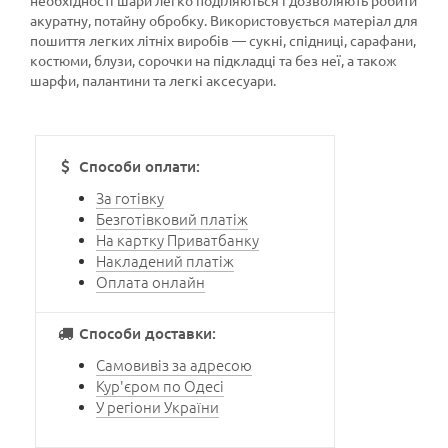
необхідності шари легко поділяються і дозволяють робити
акуратну, потайну обробку. Використовується матеріал для
пошиття легких літніх виробів — сукні, спідниці, сарафани,
костюми, блузи, сорочки на підкладці та без неї, а також
шарфи, палантини та легкі аксесуари.
Способи оплати:
За готівку
Безготівковий платіж
На картку Приватбанку
Накладений платіж
Оплата онлайн
Способи доставки:
Самовивіз за адресою
Кур'єром по Одесі
У регіони України