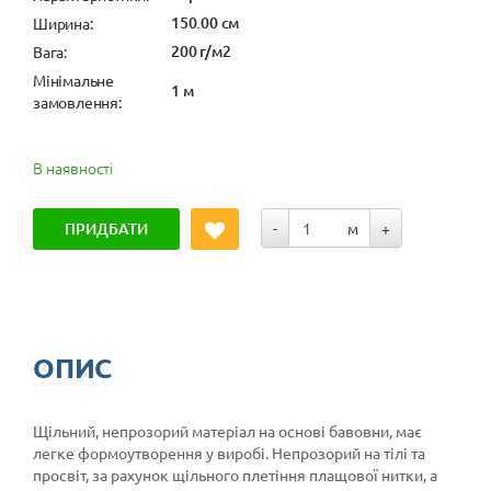
150.00 см
Ширина:
200 г/м2
Вага:
Мінімальне
1 м
замовлення:
В наявності
ПРИДБАТИ
-
м
+
ОПИС
Щільний, непрозорий матеріал на основі бавовни, має
легке формоутворення у виробі. Непрозорий на тілі та
просвіт, за рахунок щільного плетіння плащової нитки, а