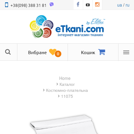
ua
/
ru
+38(098) 388 31 81
Вибране
Кошик
0
Ме
Home
Каталог
костюмно-плательна
11075