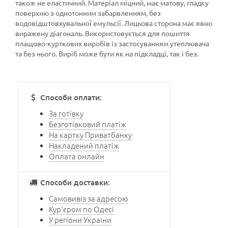
також не еластичний. Матеріал міцний, має матову, гладку
поверхню з однотонним забарвленням, без
водовідштовхувальної емульсії. Лицьова сторона має явно
виражену діагональ. Використовується для пошиття
плащово-курткових виробів із застосуванням утеплювача
та без нього. Виріб може бути як на підкладці, так і без.
Способи оплати:
За готівку
Безготівковий платіж
На картку Приватбанку
Накладений платіж
Оплата онлайн
Способи доставки:
Самовивіз за адресою
Кур'єром по Одесі
У регіони України