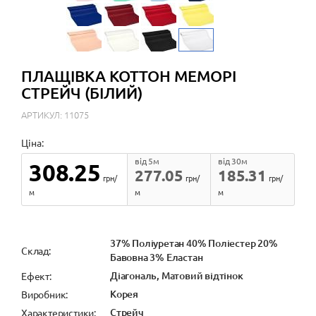
ПЛАЩІВКА КОТТОН МЕМОРІ
СТРЕЙЧ (БІЛИЙ)
АРТИКУЛ: 11075
Ціна:
від 5м
від 30м
308.25
277.05
185.31
грн/
грн/
грн/
м
м
м
37% Поліуретан 40% Поліестер 20%
Cклад:
Бавовна 3% Еластан
Діагональ, Матовий відтінок
Ефект:
Корея
Виробник:
Стрейч
Характеристики: