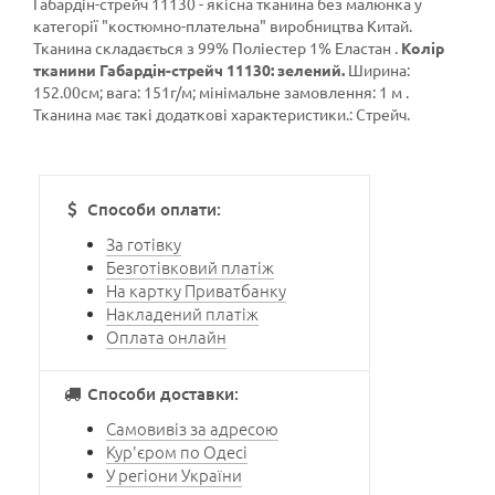
Габардін-стрейч 11130 - якісна тканина без малюнка у
категорії
"костюмно-плательна"
виробництва Китай.
Тканина складається з 99% Поліестер 1% Еластан .
Колір
тканини Габардін-стрейч 11130: зелений.
Ширина:
152.00см; вага: 151г/м; мінімальне замовлення: 1 м .
Тканина має такі додаткові характеристики.: Стрейч.
Способи оплати:
За готівку
Безготівковий платіж
На картку Приватбанку
Накладений платіж
Оплата онлайн
Способи доставки:
Самовивіз за адресою
Кур'єром по Одесі
У регіони України