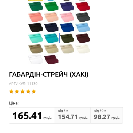
ГАБАРДІН-СТРЕЙЧ (ХАКІ)
АРТИКУЛ: 11130
Ціна:
від 5м
від 50м
165.41
154.71
98.27
грн/м
грн/м
грн/м