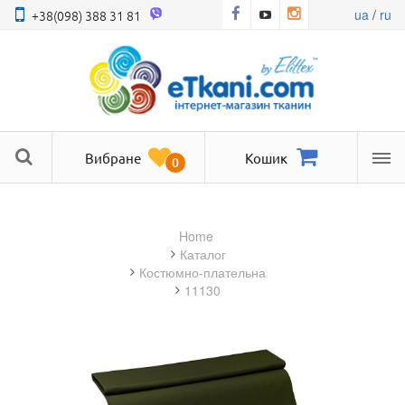
ua
/
ru
+38(098) 388 31 81
Вибране
Кошик
0
Ме
Home
Каталог
костюмно-плательна
11130