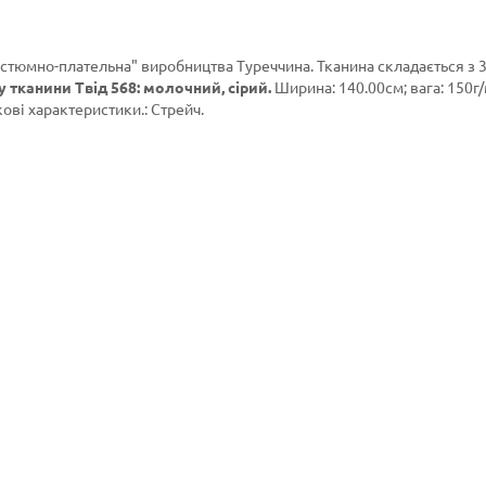
остюмно-плательна"
виробництва Туреччина. Тканина складається з 
 тканини Твід 568: молочний, сірий.
Ширина: 140.00см; вага: 150г/
кові характеристики.: Стрейч.