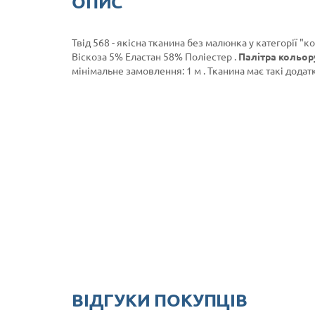
ОПИС
Твід 568 - якісна тканина без малюнка у категорії
"к
Віскоза 5% Еластан 58% Поліестер .
Палітра кольору
мінімальне замовлення: 1 м . Тканина має такі додат
ВІДГУКИ ПОКУПЦІВ