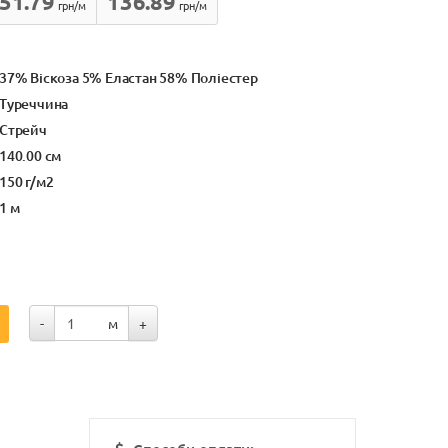
51.79
136.89
грн/м
грн/м
37% Віскоза 5% Еластан 58% Поліестер
Туреччина
Стрейч
140.00 см
150 г/м2
1 м
-
м
+