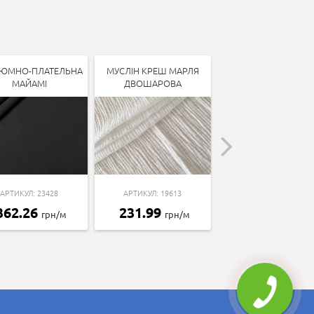
ЮМНО-ПЛАТЕЛЬНА
МУСЛІН КРЕШ МАРЛЯ
КОСТЮМНО-ПЛАТЕЛ
МАЙАМІ
ДВОШАРОВА
АРТИКУЛ: 16625
АРТИКУЛ: 23428
АРТИКУЛ: 19613
485.66
грн/м
362.26
231.99
грн/м
грн/м