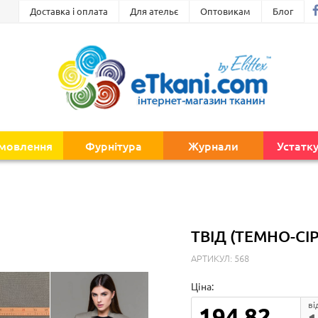
Доставка і оплата
Для ательє
Оптовикам
Блог
амовлення
Фурнітура
Журнали
Устатк
ТВІД (ТЕМНО-СІ
АРТИКУЛ: 568
Ціна:
ві
194.82