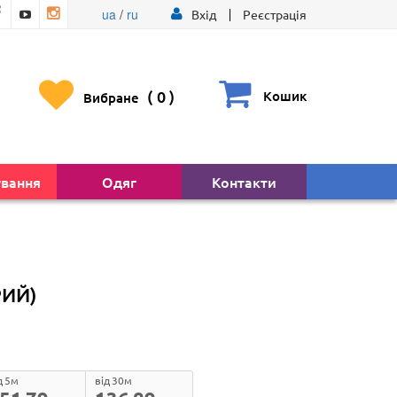
ua
/
ru
Вхід
Реєстрація
(
0
)
Кошик
Вибране
ування
Одяг
Контакти
РИЙ)
д 5м
від 30м