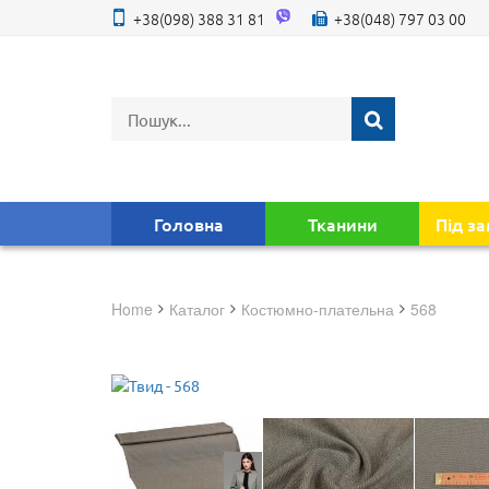
+38(098) 388 31 81
+38(048) 797 03 00
Головна
Тканини
Під з
Home
Каталог
костюмно-плательна
568