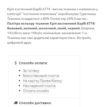
Кріп костюмний Барбі 6774 - якісна тканина з малюнком у
категорії
"костюмно-плательна"
виробництва Туреччина.
Тканина складається з 80% Поліестер 20% Еластан .
Палітра кольору тканини Кріп костюмний Барбі 6774:
бежевий, зелений, молочний, синій, чорний.
Ширина:
143.00см; вага: 196г/м; мінімальне замовлення: 1 м .
Тканина має такі додаткові характеристики.: Бістрейч,
цифровий друк.
Способи оплати:
За готівку
Безготівковий платіж
На картку Приватбанку
Накладений платіж
Оплата онлайн
Способи доставки: