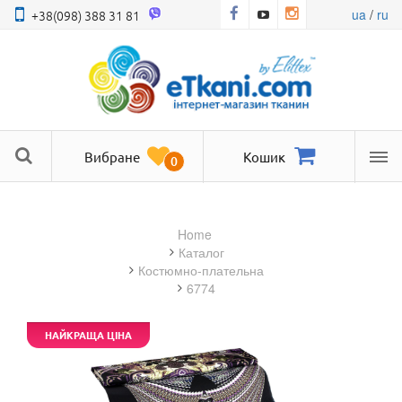
ua
/
ru
+38(098) 388 31 81
Вибране
Кошик
0
Ме
Home
Каталог
костюмно-плательна
6774
НАЙКРАЩА ЦІНА