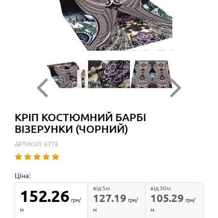
КРІП КОСТЮМНИЙ БАРБІ
ВІЗЕРУНКИ (ЧОРНИЙ)
АРТИКУЛ: 6774
Ціна:
від 5м
від 30м
152.26
127.19
105.29
грн/
грн/
грн/
м
м
м