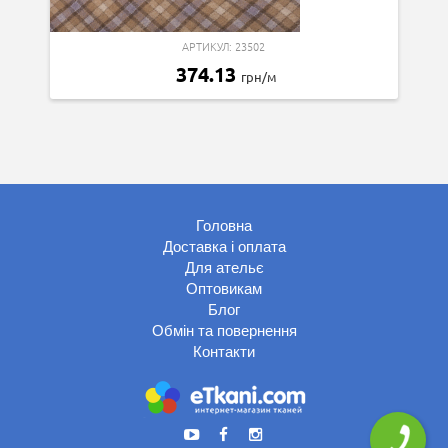
АРТИКУЛ: 23502
374.13
грн/м
Головна
Доставка і оплата
Для ательє
Оптовикам
Блог
Обмін та повернення
Контакти