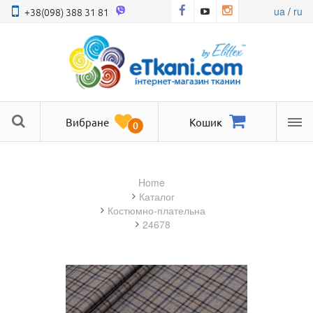
ua
/
ru
+38(098) 388 31 81
Вибране
Кошик
0
Ме
Home
Каталог
костюмно-плательна
24678