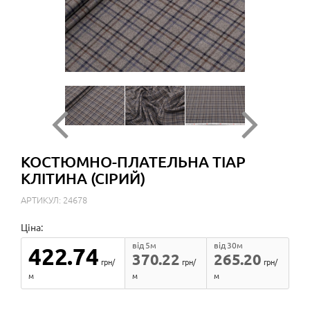
КОСТЮМНО-ПЛАТЕЛЬНА ТІАР
КЛІТИНА (СІРИЙ)
АРТИКУЛ: 24678
Ціна:
від 5м
від 30м
422.74
370.22
265.20
грн/
грн/
грн/
м
м
м