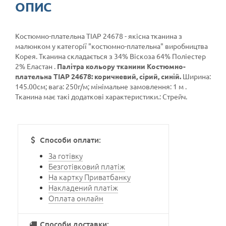
ОПИС
Костюмно-плательна ТІАР 24678 - якісна тканина з
малюнком у категорії
"костюмно-плательна"
виробництва
Корея. Тканина складається з 34% Віскоза 64% Поліестер
2% Еластан .
Палітра кольору тканини Костюмно-
плательна ТІАР 24678: коричневий, сірий, синій.
Ширина:
145.00см; вага: 250г/м; мінімальне замовлення: 1 м .
Тканина має такі додаткові характеристики.: Стрейч.
Способи оплати:
За готівку
Безготівковий платіж
На картку Приватбанку
Накладений платіж
Оплата онлайн
Способи доставки: