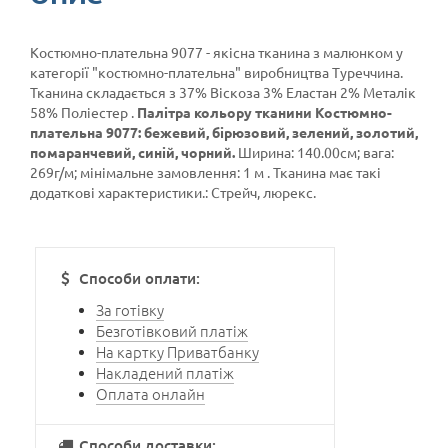
Костюмно-плательна 9077 - якісна тканина з малюнком у
категорії
"костюмно-плательна"
виробництва Туреччина.
Тканина складається з 37% Віскоза 3% Еластан 2% Металік
58% Поліестер .
Палітра кольору тканини Костюмно-
плательна 9077: бежевий, бірюзовий, зелений, золотий,
помаранчевий, синій, чорний.
Ширина: 140.00см; вага:
269г/м; мінімальне замовлення: 1 м . Тканина має такі
додаткові характеристики.: Стрейч, люрекс.
Способи оплати:
За готівку
Безготівковий платіж
На картку Приватбанку
Накладений платіж
Оплата онлайн
Способи доставки: