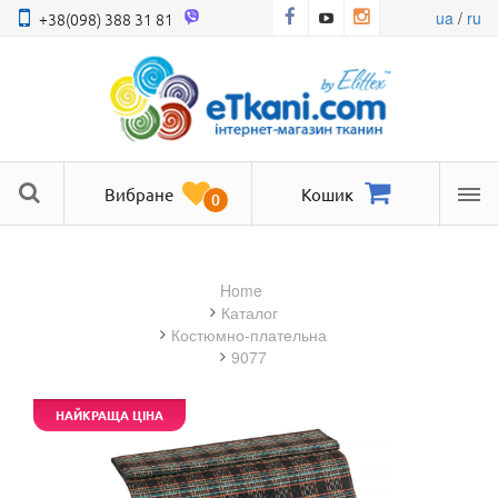
ua
/
ru
+38(098) 388 31 81
Вибране
Кошик
0
Ме
Home
Каталог
костюмно-плательна
9077
НАЙКРАЩА ЦІНА