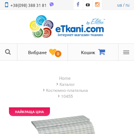
ua
/
ru
+38(098) 388 31 81
Вибране
Кошик
0
Ме
Home
Каталог
костюмно-плательна
10455
НАЙКРАЩА ЦІНА