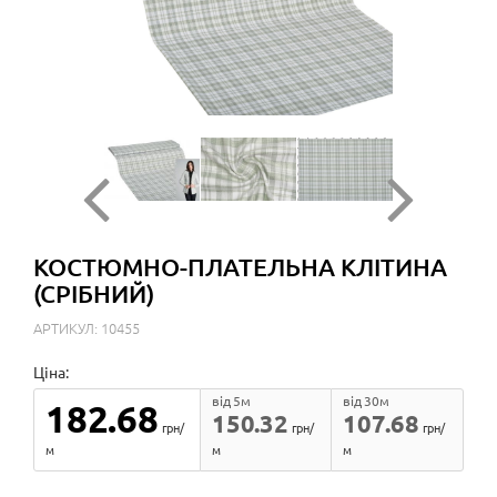
КОСТЮМНО-ПЛАТЕЛЬНА КЛІТИНА
(СРІБНИЙ)
АРТИКУЛ: 10455
Ціна:
від 5м
від 30м
182.68
150.32
107.68
грн/
грн/
грн/
м
м
м