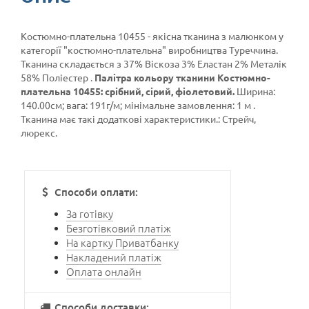
Костюмно-плательна 10455 - якісна тканина з малюнком у
категорії
"костюмно-плательна"
виробництва Туреччина.
Тканина складається з 37% Віскоза 3% Еластан 2% Металік
58% Поліестер .
Палітра кольору тканини Костюмно-
плательна 10455: срібний, сірий, фіолетовий.
Ширина:
140.00см; вага: 191г/м; мінімальне замовлення: 1 м .
Тканина має такі додаткові характеристики.: Стрейч,
люрекс.
Способи оплати:
За готівку
Безготівковий платіж
На картку Приватбанку
Накладений платіж
Оплата онлайн
Способи доставки: