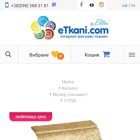
ua
/
ru
+38(098) 388 31 81
Вибране
Кошик
0
Ме
Home
Каталог
велюр (оксамит)
17706
НАЙКРАЩА ЦІНА