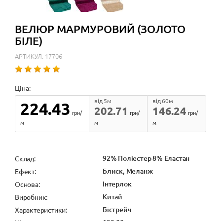
ВЕЛЮР МАРМУРОВИЙ (ЗОЛОТО
БІЛЕ)
АРТИКУЛ: 17706
Ціна:
від 5м
від 60м
224.43
202.71
146.24
грн/
грн/
грн/
м
м
м
92% Поліестер 8% Еластан
Cклад:
Блиск, Меланж
Ефект:
Інтерлок
Основа:
Китай
Виробник:
Бістрейч
Характеристики: