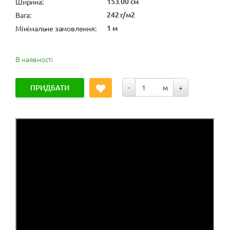
153.00 см
Ширина:
242 г/м2
Вага:
1 м
Мінімальне замовлення:
В наявності
ПРИДБАТИ
-
м
+