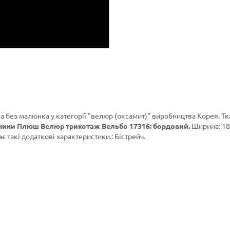
а без малюнка у категорії
"велюр (оксамит)"
виробництва Корея. Тк
анини Плюш Велюр трикотаж Вельбо 17316: бордовий.
Ширина: 18
ає такі додаткові характеристики.: Бістрейч.