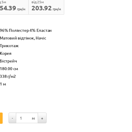
д 5м
від 25м
54.39
203.92
грн/м
грн/м
96% Поліестер 4% Еластан
Матовий відтінок, Начіс
Трикотаж
Корея
Бістрейч
180.00 см
338 г/м2
1 м
-
м
+