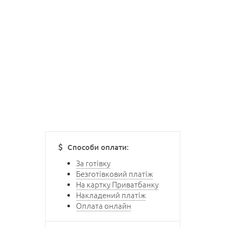
Способи оплати:
За готівку
Безготівковий платіж
На картку Приватбанку
Накладений платіж
Оплата онлайн