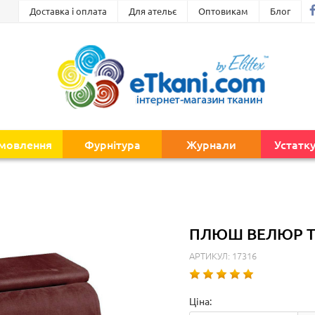
Доставка і оплата
Для ательє
Оптовикам
Блог
амовлення
Фурнітура
Журнали
Устатк
ПЛЮШ ВЕЛЮР Т
АРТИКУЛ: 17316
Ціна: