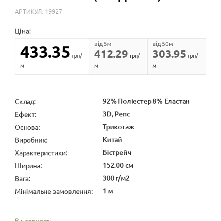
АРТИКУЛ: 19927
Ціна:
від 5м
від 50м
433.35
412.29
303.95
грн/
грн/
грн/
м
м
м
92% Поліестер 8% Еластан
Cклад:
3D, Репс
Ефект:
Трикотаж
Основа:
Китай
Виробник:
Бістрейч
Характеристики:
152.00 см
Ширина:
300 г/м2
Вага:
1 м
Мінімальне замовлення:
В наявності