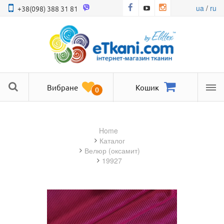
ua
/
ru
+38(098) 388 31 81
Вибране
Кошик
0
Ме
Home
Каталог
велюр (оксамит)
19927