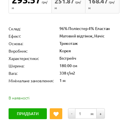
251.87
168.47
грн/
грн/
грн/
м
м
м
96% Поліестер 4% Еластан
Cклад:
Матовий відтінок, Начіс
Ефект:
Трикотаж
Основа:
Корея
Виробник:
Бістрейч
Характеристики:
180.00 см
Ширина:
338 г/м2
Вага:
1 м
Мінімальне замовлення:
В наявності
ПРИДБАТИ
-
м
+