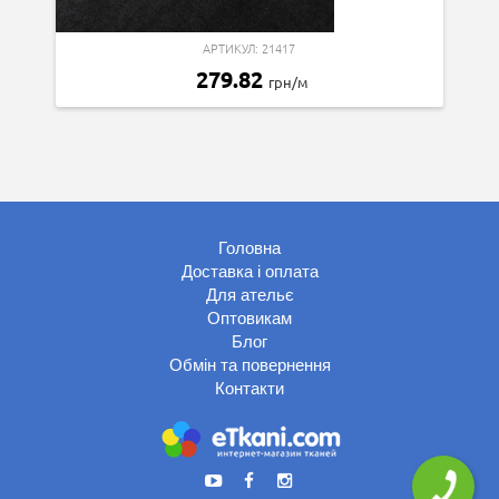
АРТИКУЛ: 21417
279.82
грн/м
Головна
Доставка і оплата
Для ательє
Оптовикам
Блог
Обмін та повернення
Контакти