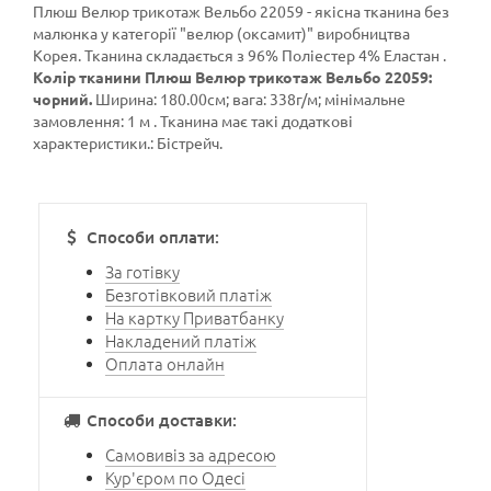
Плюш Велюр трикотаж Вельбо 22059 - якісна тканина без
малюнка у категорії
"велюр (оксамит)"
виробництва
Корея. Тканина складається з 96% Поліестер 4% Еластан .
Колір тканини Плюш Велюр трикотаж Вельбо 22059:
чорний.
Ширина: 180.00см; вага: 338г/м; мінімальне
замовлення: 1 м . Тканина має такі додаткові
характеристики.: Бістрейч.
Способи оплати:
За готівку
Безготівковий платіж
На картку Приватбанку
Накладений платіж
Оплата онлайн
Способи доставки:
Самовивіз за адресою
Кур'єром по Одесі