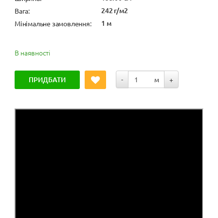
242 г/м2
Вага:
1 м
Мінімальне замовлення:
В наявності
ПРИДБАТИ
-
м
+