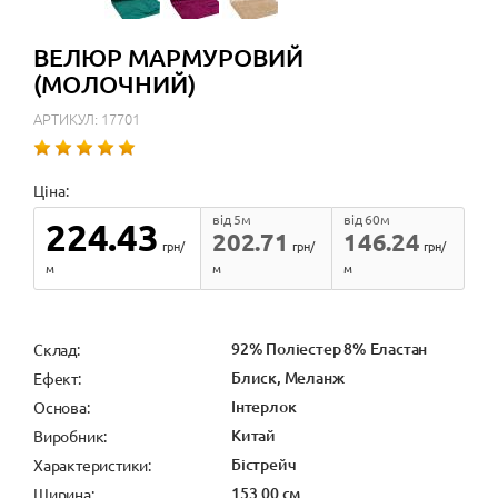
ВЕЛЮР МАРМУРОВИЙ
(МОЛОЧНИЙ)
АРТИКУЛ: 17701
Ціна:
від 5м
від 60м
224.43
202.71
146.24
грн/
грн/
грн/
м
м
м
92% Поліестер 8% Еластан
Cклад:
Блиск, Меланж
Ефект:
Інтерлок
Основа:
Китай
Виробник:
Бістрейч
Характеристики:
153.00 см
Ширина: