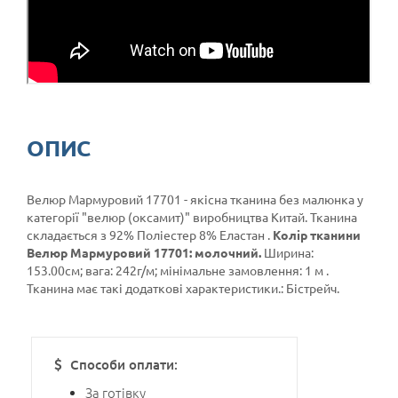
ОПИС
Велюр Мармуровий 17701 - якісна тканина без малюнка у
категорії
"велюр (оксамит)"
виробництва Китай. Тканина
складається з 92% Поліестер 8% Еластан .
Колір тканини
Велюр Мармуровий 17701: молочний.
Ширина:
153.00см; вага: 242г/м; мінімальне замовлення: 1 м .
Тканина має такі додаткові характеристики.: Бістрейч.
Способи оплати:
За готівку