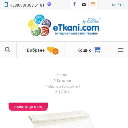
ua
/
ru
+38(098) 388 31 81
Вибране
Кошик
0
Ме
Home
Каталог
велюр (оксамит)
17701
НАЙКРАЩА ЦІНА