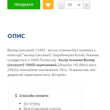
ПРИДБАТИ
-
м
+
ОПИС
Велюр (оксамит) 15442 - якісна тканина без малюнка у
категорії
"велюр (оксамит)"
виробництва Китай. Тканина
складається з 100% Поліестер .
Колір тканини Велюр
(оксамит) 15442: коричневий.
Ширина: 142.00см; вага:
240г/м; мінімальне замовлення: 50 м . Тканина має такі
додаткові характеристики.: Бістрейч.
Способи оплати:
За готівку
Безготівковий платіж