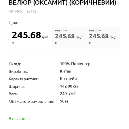
ВЕЛЮР (ОКСАМИТ) (КОРИЧНЕВИЙ)
АРТИКУЛ: 15442
Ціна:
від 50м
від 50м
245.68
245.68
245.68
грн/
грн/
грн/
м
м
м
100% Поліестер
Cклад:
Китай
Виробник:
Бістрейч
Характеристики:
142.00 см
Ширина:
240 г/м2
Вага:
50 м
Мінімальне замовлення:
В наявності