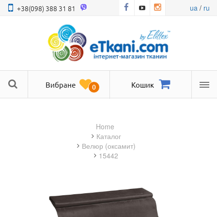
ua
/
ru
+38(098) 388 31 81
Вибране
Кошик
0
Ме
Home
Каталог
велюр (оксамит)
15442