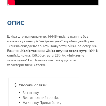
ОПИС
Шкіра штучна перламутр. 16448 - якісна тканина без
малюнка у категорії
"шкіра штучна"
виробництва Корея.
Тканина складається з 42% Поліуретан 50% Поліестер 8%
Еластан .
Колір тканини Шкіра штучна перламутр. 16448:
синій.
Ширина: 150.00см; вага: 280г/м; мінімальне
замовлення: 1 м . Тканина має такі додаткові
характеристики.: Стрейч.
Способи оплати:
За готівку
Безготівковий платіж
На картку Приватбанку