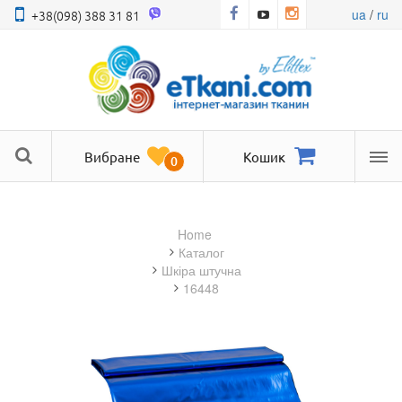
ua
/
ru
+38(098) 388 31 81
Вибране
Кошик
0
Ме
Home
Каталог
шкіра штучна
16448