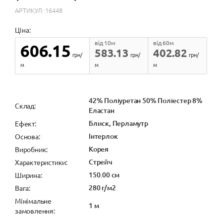
АРТИКУЛ: 16448
Ціна:
від 10м
від 60м
606.15
583.13
402.82
грн/
грн/
грн/
м
м
м
42% Поліуретан 50% Поліестер 8%
Cклад:
Еластан
Блиск, Перламутр
Ефект:
Інтерлок
Основа:
Корея
Виробник:
Стрейч
Характеристики:
150.00 см
Ширина:
280 г/м2
Вага:
Мінімальне
1 м
замовлення: