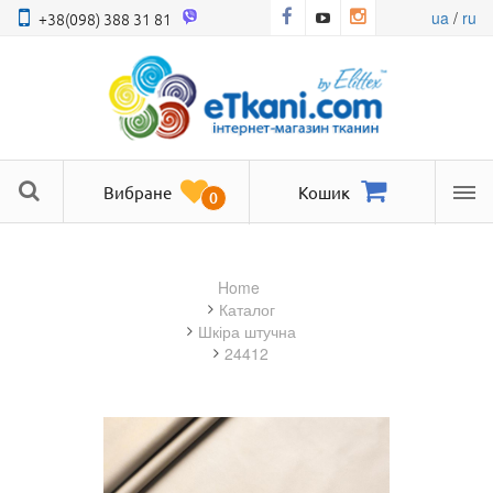
ua
/
ru
+38(098) 388 31 81
Вибране
Кошик
0
Ме
Home
Каталог
шкіра штучна
24412