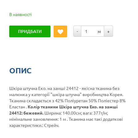
В наявності
ПРИДБАТИ
-
м
+
ОПИС
Шкіра штучна Еко. на замші 24412 - якісна тканина без
малюнка у категорії
"шкіра штучна"
виробництва Корея.
Тканина складається з 42% Поліуретан 50% Поліестер 8%
Еластан .
Колір тканини Шкіра штучна Еко. на замші
24412: бежевий.
Ширина: 140.00см; вага: 377г/м;
мінімальне замовлення: 1 м . Тканина має такі додаткові
характеристики.: Стрейч.