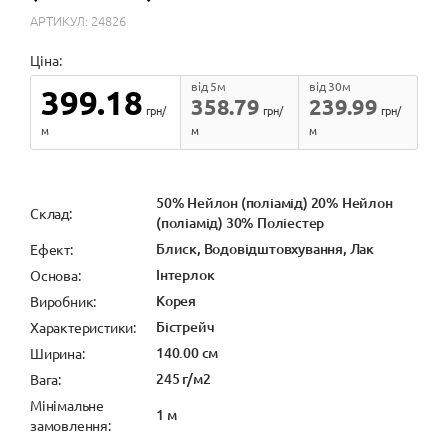
АРТИКУЛ: 24826
Ціна:
від 5м
від 30м
399.18
358.79
239.99
грн/
грн/
грн/
м
м
м
50% Нейлон (поліамід) 20% Нейлон
Cклад:
(поліамід) 30% Поліестер
Блиск, Водовідштовхування, Лак
Ефект:
Інтерлок
Основа:
Корея
Виробник:
Бістрейч
Характеристики:
140.00 см
Ширина:
245 г/м2
Вага:
Мінімальне
1 м
замовлення: