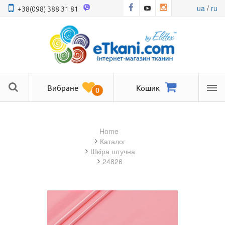
ua
/
ru
+38(098) 388 31 81
Вибране
Кошик
0
Ме
Home
Каталог
шкіра штучна
24826