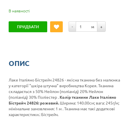
В наявності
ПРИДБАТИ
-
м
+
ОПИС
Лаке Італіяно Бістрейч 24826 - якісна тканина без малюнка
у категорії
"шкіра штучна"
виробництва Корея. Тканина
складається з 50% Нейлон (поліамід) 20% Нейлон
(поліамід) 30% Поліестер .
Колір тканини Лаке Італіяно
Бістрейч 24826: рожевий.
Ширина: 140.00см; вага: 245г/м;
мінімальне замовлення: 1 м . Тканина має такі додаткові
характеристики.: Бістрейч.