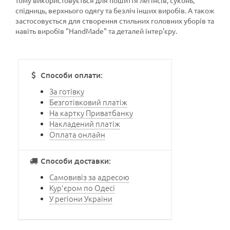
тому використовується для пошиття легінсів, суконь,
спідниць, верхнього одягу та безліч інших виробів. А також
застосовується для створення стильних головних уборів та
навіть виробів "HandMade" та деталей інтер'єру.
Способи оплати:
За готівку
Безготівковий платіж
На картку Приватбанку
Накладений платіж
Оплата онлайн
Способи доставки:
Самовивіз за адресою
Кур'єром по Одесі
У регіони України