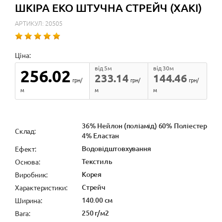
ШКІРА ЕКО ШТУЧНА СТРЕЙЧ (ХАКІ)
АРТИКУЛ: 20505
Ціна:
від 5м
від 30м
256.02
233.14
144.46
грн/
грн/
грн/
м
м
м
36% Нейлон (поліамід) 60% Поліестер
Cклад:
4% Еластан
Водовідштовхування
Ефект:
Текстиль
Основа:
Корея
Виробник:
Стрейч
Характеристики:
140.00 см
Ширина:
250 г/м2
Вага: