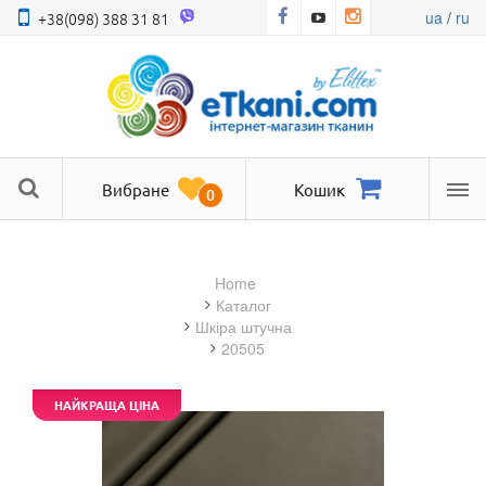
ua
/
ru
+38(098) 388 31 81
Вибране
Кошик
0
Ме
Home
Каталог
шкіра штучна
20505
НАЙКРАЩА ЦІНА