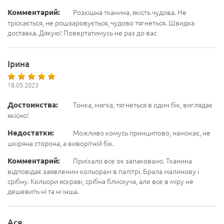
Комментарий:
Розкішна тканина, якість чудова. Не
тріскається, не рошзаровується, чудово тягнеться. Швидка
доставка. Дякую! Повертатимусь не раз до вас
Ірина
18.05.2023
Достоинства:
Тонка, мягка, тягнеться в один бік, виглядає
якісно!
Недостатки:
Можливо комусь принципово, намокає, не
шкіряна сторона, а виворітній бік.
Комментарий:
Приїхало все ок запаковано. Тканина
відповідає заявленим кольорам в палітрі. Брала малинову і
срібну. Кольори яскраві, срібна блискуча, але все в міру не
дешевить ні та ні інша.
Ася