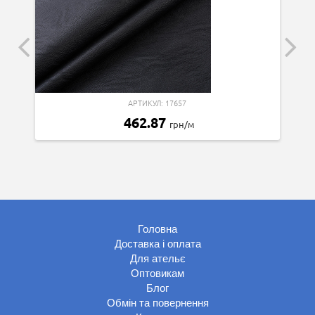
АРТИКУЛ: 17657
462.87
грн/м
Головна
Доставка і оплата
Для ательє
Оптовикам
Блог
Обмін та повернення