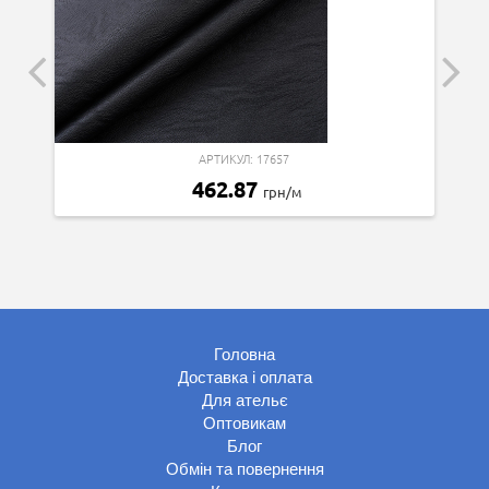
АРТИКУЛ: 17657
462.87
грн/м
Головна
Доставка і оплата
Для ательє
Оптовикам
Блог
Обмін та повернення