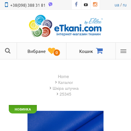
ua
/
ru
+38(098) 388 31 81
Вибране
Кошик
0
Ме
Home
Каталог
шкіра штучна
25345
НОВИНКА