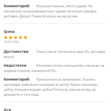
Комментарий:
Розкішна тканина, якість чудова. Не
тріскається, не рошзаровується, чудово тягнеться. Швидка
доставка. Дякую! Повертатимусь не раз до вас
Ірина
18.05.2023
Достоинства:
Тонка, мягка, тягнеться в один бік, виглядає
якісно!
Недостатки:
Можливо комусь принципово, намокає, не
шкіряна сторона, а виворітній бік.
Комментарий:
Приїхало все ок запаковано. Тканина
відповідає заявленим кольорам в палітрі. Брала малинову і
срібну. Кольори яскраві, срібна блискуча, але все в міру не
дешевить ні та ні інша.
Ася