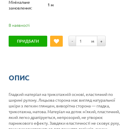
Мінімальне
1 м
замовлення:
В наявності
ПРИДБАТИ
-
м
+
ОПИС
Гладкий матеріал на трикотажній основі, еластичний по
ширині рулону. Лицьова сторона має вигляд натуральної
шкіри з легким глянцем, виворітна сторона — гладка,
трикотажна, матова. Матеріал на дотик м'який, пластичний,
який легко драпіруеться, непрозорий, не утворює
парникового ефекту. Завдяки еластичності не сковує руху,
тому використовується для пошиття легінсів, суконь,