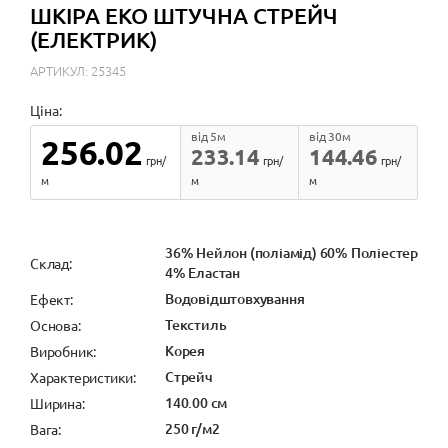
ШКІРА ЕКО ШТУЧНА СТРЕЙЧ
(ЕЛЕКТРИК)
АРТИКУЛ: 25345
Ціна:
від 5м
від 30м
256.02
233.14
144.46
грн/
грн/
грн/
м
м
м
36% Нейлон (поліамід) 60% Поліестер
Cклад:
4% Еластан
Водовідштовхування
Ефект:
Текстиль
Основа:
Корея
Виробник:
Стрейч
Характеристики:
140.00 см
Ширина:
250 г/м2
Вага: