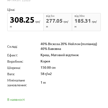
Ціна:
від 5м
від 30м
308.25
277.05
185.31
грн/
грн/
грн/
м
м
м
40% Віскоза 20% Нейлон (поліамід)
Cклад:
40% Бавовна
Креш, Матовий відтінок
Ефект:
Корея
Виробник:
150.00 см
Ширина:
58 г/м2
Вага:
Мінімальне
1 м
замовлення:
В наявності