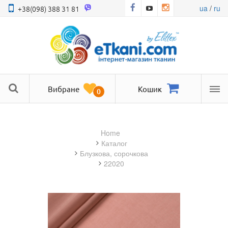
ua
/
ru
+38(098) 388 31 81
Вибране
Кошик
0
Ме
Home
Каталог
блузкова, сорочкова
22020