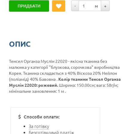
ПРИДБАТИ
-
м
+
ОПИС
Тенсел Органза Муслін 22020 - якісна тканина без
малюнка у категорії
"блузкова, сорочкова"
виробництва
Корея. Тканина складається з 40% Віскоза 20% Нейлон
(поліамід) 40% Бавовна .
Колір тканини Тенсел Органза
Муслін 22020: рожевий.
Ширина: 150.00см; вага: 58г/м;
мінімальне замовлення: 1 м .
Способи оплати:
За готівку
Безготівковий платіж