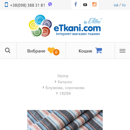
ua
/
ru
+38(098) 388 31 81
Вибране
Кошик
0
Ме
Home
Каталог
блузкова, сорочкова
18299