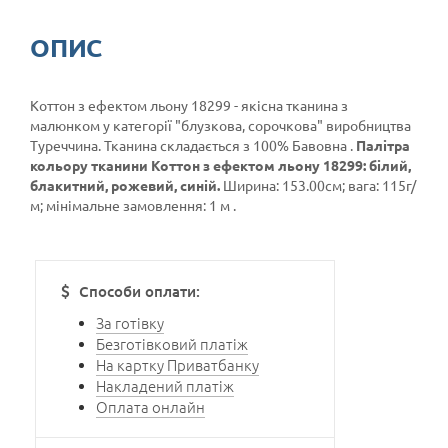
ОПИС
Коттон з ефектом льону 18299 - якісна тканина з
малюнком у категорії
"блузкова, сорочкова"
виробництва
Туреччина. Тканина складається з 100% Бавовна .
Палітра
кольору тканини Коттон з ефектом льону 18299: білий,
блакитний, рожевий, синій.
Ширина: 153.00см; вага: 115г/
м; мінімальне замовлення: 1 м .
Способи оплати:
За готівку
Безготівковий платіж
На картку Приватбанку
Накладений платіж
Оплата онлайн