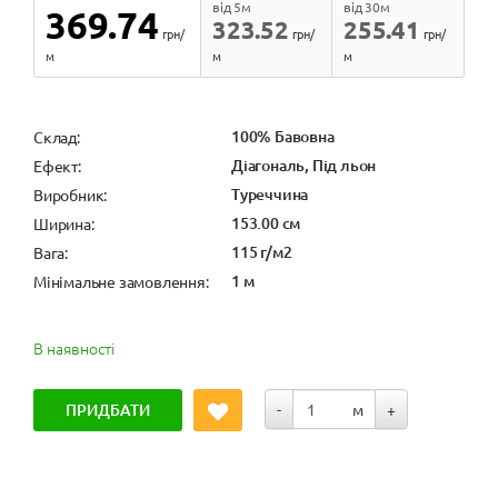
від 5м
від 30м
369.74
323.52
255.41
грн/
грн/
грн/
м
м
м
100% Бавовна
Cклад:
Діагональ, Під льон
Ефект:
Туреччина
Виробник:
153.00 см
Ширина:
115 г/м2
Вага:
1 м
Мінімальне замовлення:
В наявності
ПРИДБАТИ
-
м
+