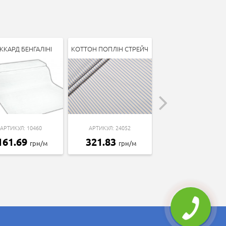
ККАРД БЕНГАЛІНІ
КОТТОН ПОПЛІН СТРЕЙЧ
КОТТОН З ЕФЕКТ
ЛЬОНУ
АРТИКУЛ: 10460
АРТИКУЛ: 24052
АРТИКУЛ: 18299
161.69
321.83
грн/м
грн/м
369.74
грн/м