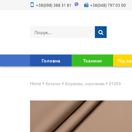
+38(098) 388 31 81
+38(048) 797 03 00
Головна
Тканини
Під з
Home
Каталог
блузкова, сорочкова
21253