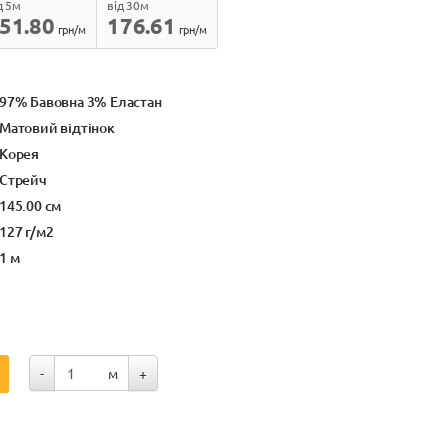
д 5м
від 30м
51.80
176.61
грн/м
грн/м
97% Бавовна 3% Еластан
Матовий відтінок
Корея
Стрейч
145.00 см
127 г/м2
1 м
-
м
+