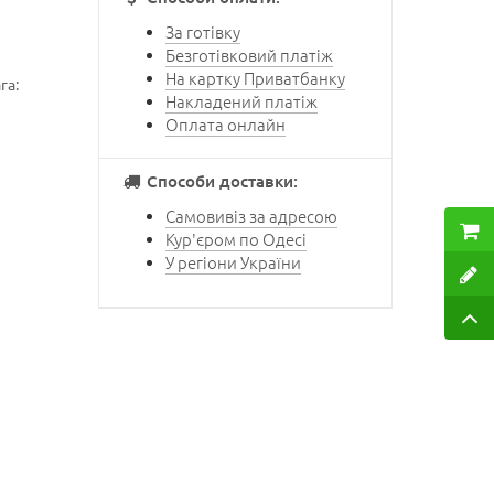
За готівку
Безготівковий платіж
На картку Приватбанку
га:
Накладений платіж
Оплата онлайн
Способи доставки:
Самовивіз за адресою
Кур'єром по Одесі
У регіони України