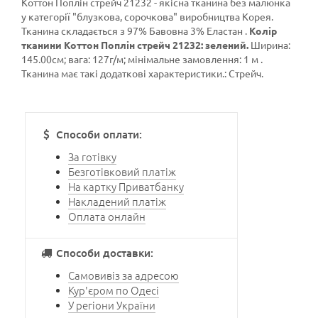
Коттон Поплін стрейч 21232 - якісна тканина без малюнка
у категорії
"блузкова, сорочкова"
виробництва Корея.
Тканина складається з 97% Бавовна 3% Еластан .
Колір
тканини Коттон Поплін стрейч 21232: зелений.
Ширина:
145.00см; вага: 127г/м; мінімальне замовлення: 1 м .
Тканина має такі додаткові характеристики.: Стрейч.
Способи оплати:
За готівку
Безготівковий платіж
На картку Приватбанку
Накладений платіж
Оплата онлайн
Способи доставки:
Самовивіз за адресою
Кур'єром по Одесі
У регіони України