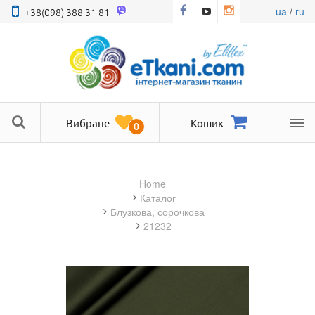
ua
/
ru
+38(098) 388 31 81
Вибране
Кошик
0
Ме
Home
Каталог
блузкова, сорочкова
21232