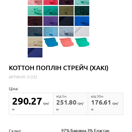
КОТТОН ПОПЛІН СТРЕЙЧ (ХАКІ)
АРТИКУЛ: 21232
Ціна:
від 5м
від 30м
290.27
251.80
176.61
грн/
грн/
грн/
м
м
м
97% Бавовна 3% Еластан
Cклад: