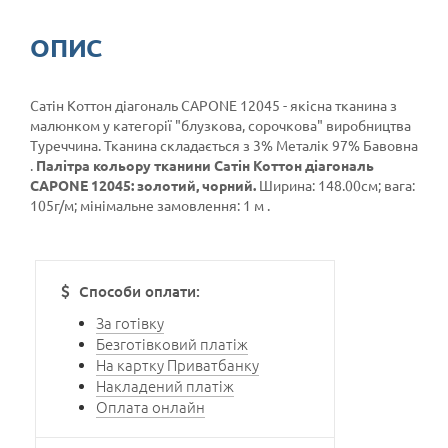
ОПИС
Сатін Коттон діагональ CAPONE 12045 - якісна тканина з
малюнком у категорії
"блузкова, сорочкова"
виробництва
Туреччина. Тканина складається з 3% Металік 97% Бавовна
.
Палітра кольору тканини Сатін Коттон діагональ
CAPONE 12045: золотий, чорний.
Ширина: 148.00см; вага:
105г/м; мінімальне замовлення: 1 м .
Способи оплати:
За готівку
Безготівковий платіж
На картку Приватбанку
Накладений платіж
Оплата онлайн