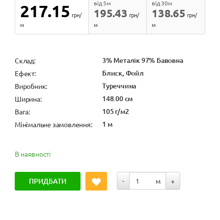
від 5м
від 30м
217.15
195.43
138.65
грн/
грн/
грн/
м
м
м
3% Металік 97% Бавовна
Cклад:
Блиск, Фойл
Ефект:
Туреччина
Виробник:
148.00 см
Ширина:
105 г/м2
Вага:
1 м
Мінімальне замовлення:
В наявності
ПРИДБАТИ
-
м
+