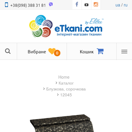
ua
/
ru
+38(098) 388 31 81
Вибране
Кошик
0
Ме
Home
Каталог
блузкова, сорочкова
12045